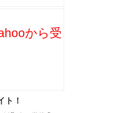
、Yahooから受
イト！