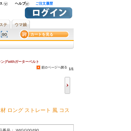
ス
ヘルプ
ご注文履歴
ステ
ウマ娘
カートを見る
ングwithガーターベルト
1/1
耐熱新素材 ロング ストレート 風 コス
品番号： WIGG00490