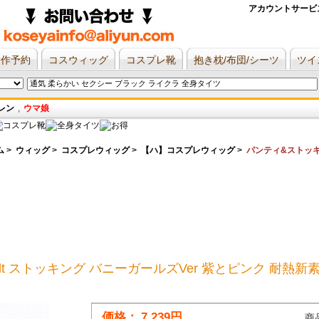
アカウントサービ
新作予約
コスウィッグ
コスプレ靴
抱き枕/布団/シーツ
ツイ
レン
,
ウマ娘
ム
>
ウィッグ
>
コスプレウィッグ
>
【ハ】コスプレウィッグ
>
パンティ&ストッキ
h Garterbelt ストッキング バニーガールズVer 紫とピンク 
価格：
7,239円
商