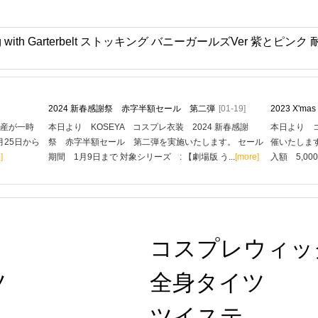
cking with Garterbelt ストッキング バニーガールズVer 紫と
2024 新春感謝祭 赤字半額セール 第二弾
[01-19]
2023 X'
生産が一時
本日より KOSEYA コスプレ衣装 2024 新春感謝
本日より コ
月25日から
祭 赤字半額セール 第二弾を実施いたします。 セール
催いたします
]
期間 1月9日まで 対象シリーズ : 【劇場版 う...
[more]
入額 5,00
コスプレウィッ
ツ
全身タイツ
ツイステ