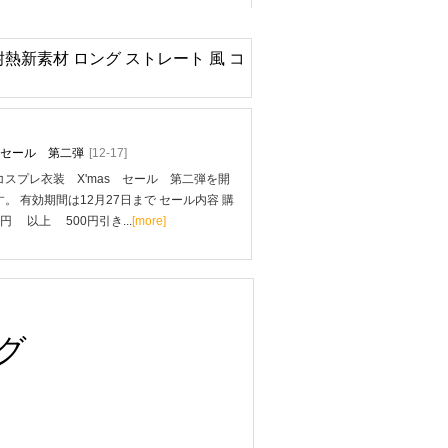
ピンク 耐熱新素材 ロング ストレート 風 コ
mas セール 第二弾
[12-17]
スプレ衣装 X'mas セール 第二弾を開
。 有効期間は12月27日まで セール内容 購
0円 以上 500円引き...
[more]
グ