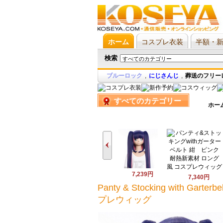
ホーム
コスプレ衣装
半額・
検索
ブルーロック
,
にじさんじ
,
葬送のフリー
すべてのカテゴリー
ホー
7,239円
7,340円
Panty & Stocking wit
プレウィッグ