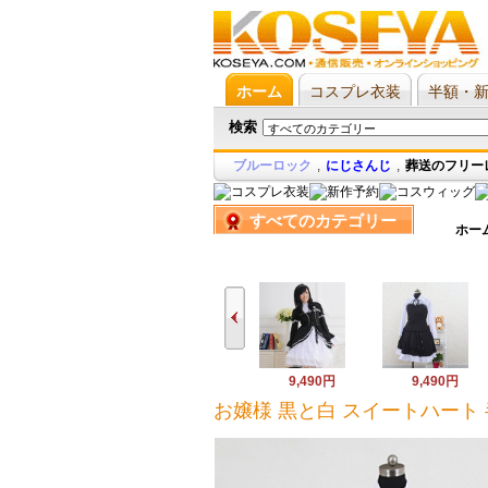
ホーム
コスプレ衣装
半額・
検索
ブルーロック
,
にじさんじ
,
葬送のフリー
すべてのカテゴリー
ホー
9,490円
9,490円
お嬢様 黒と白 スイートハート