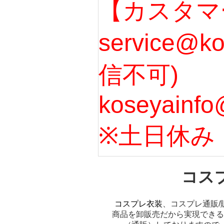
【カスタマ
service@k
信不可)
koseyainfo
※土日休み
コス
コスプレ衣装
、コスプレ通販/
商品を卸販売だから実現できる