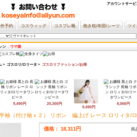
アカウントサービ
新作予約
コスウィッグ
コスプレ靴
抱き枕/布団/シーツ
ツイ
レン
,
ウマ娘
ム
>
ゴスロリ/ロリータ
>
ゴスロリファッション/お得
9,490円
20,300円
8,066円
9,490円
 半袖（付け袖ｘ２） リボン 編上げ レース ロリィタ/
価格：
18,311円
商品