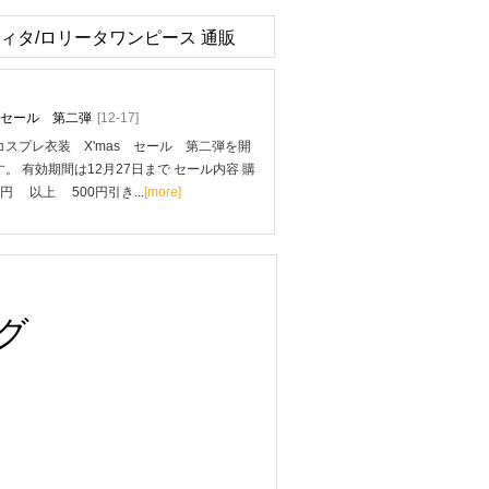
リィタ/ロリータワンピース 通販
mas セール 第二弾
[12-17]
スプレ衣装 X'mas セール 第二弾を開
。 有効期間は12月27日まで セール内容 購
0円 以上 500円引き...
[more]
グ