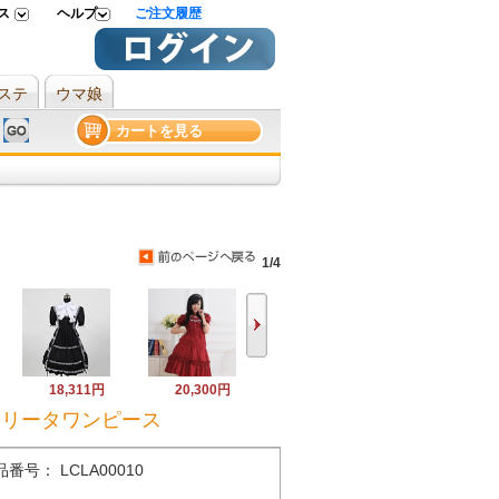
ス
ヘルプ
ご注文履歴
ステ
ウマ娘
カートを見る
1/4
18,311円
20,300円
ロリータワンピース
番号： LCLA00010