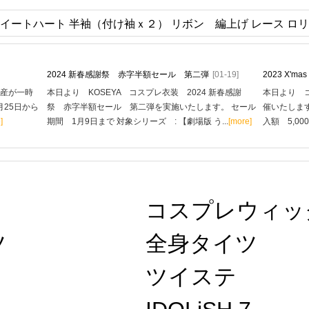
スイートハート 半袖（付け袖ｘ２） リボン 編上げ レース ロ
2024 新春感謝祭 赤字半額セール 第二弾
[01-19]
2023 X'
生産が一時
本日より KOSEYA コスプレ衣装 2024 新春感謝
本日より コ
月25日から
祭 赤字半額セール 第二弾を実施いたします。 セール
催いたします
]
期間 1月9日まで 対象シリーズ : 【劇場版 う...
[more]
入額 5,00
コスプレウィッ
ツ
全身タイツ
ツイステ