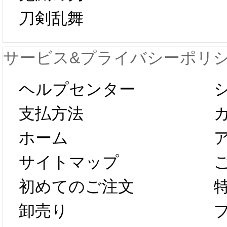
日から工場生産
本日
刀剣乱舞
が一時停止いた
KOS
サービス&プライバシーポリ
します。 2月5日
プレ衣
ヘルプセンター
以後のご注文
新春感
支払方法
ホーム
は、2月25日か
字半
サイトマップ
らコスプレ制
第二弾
初めてのご注文
卸売り
作、発送予定と
たしま