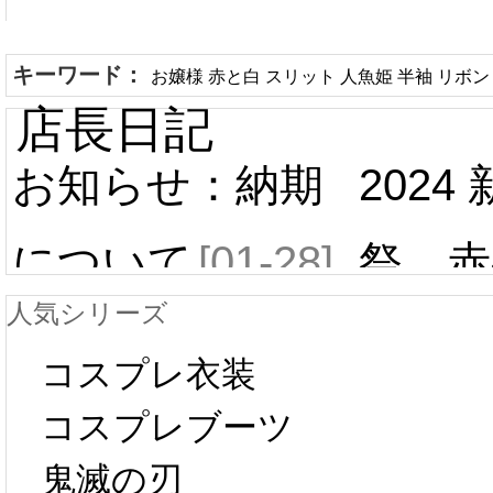
キーワード：
お嬢様 赤と白 スリット 人魚姫 半袖 リボ
店長日記
お知らせ：納期
2024
について
[01-28]
祭 赤
人気シリーズ
ール 
中国旧正月の影
コスプレ衣装
[01-19
響で2024年2月5
コスプレブーツ
鬼滅の刃