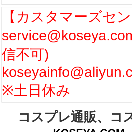
なります。 ...
ル期間
【カスタマーズセン
service@koseya.
[more]
まで 
信不可)
ズ :
koseyainfo@aliyun.
う...
[m
※土日休み
コスプレ通販、コ