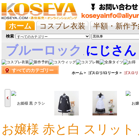
ホーム
コスプレ衣装
半額・新作予
抱き枕/布団/シーツ
ツイステ
ウマ
検索
ブルーロック
にじさん
,
すべてのカテゴリー
娘
ホーム
>
ゴスロリ/ロリータ
>
ゴスロリ
お嬢様 赤と白 スリット 
21,591円
18,311円