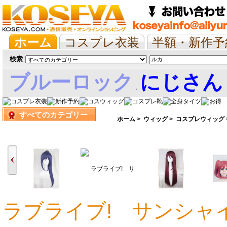
ホーム
コスプレ衣装
半額・新作予
抱き枕/布団/シーツ
ツイステ
ウマ
検索
ブルーロック
にじさん
,
すべてのカテゴリー
娘
ホーム
>
ウィッグ
>
コスプレウィッグ
ラブライブ! サンシャイ
6,139円
5,194円