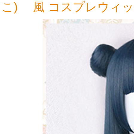
こ) 風 コスプレウィ
7,083円
6,139円