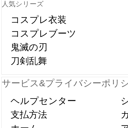
人気シリーズ
ール 
中国旧正月の影
コスプレ衣装
[01-19
響で2024年2月5
コスプレブーツ
鬼滅の刃
日から工場生産
本日
刀剣乱舞
が一時停止いた
KOS
サービス&プライバシーポリ
します。 2月5日
プレ衣
ヘルプセンター
以後のご注文
新春感
支払方法