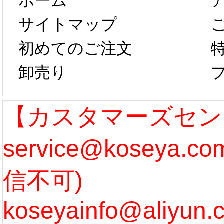
ホーム
は、2月25日か
字半
サイトマップ
らコスプレ制
第二弾
初めてのご注文
卸売り
作、発送予定と
たしま
なります。 ...
ル期間
【カスタマーズセン
service@koseya.
[more]
まで 
信不可)
ズ :
koseyainfo@aliyun.
う...
[m