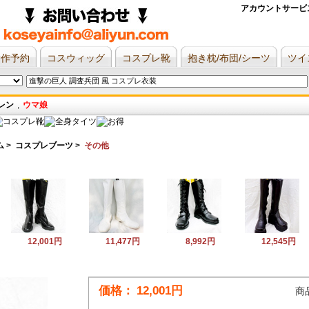
アカウントサービ
新作予約
コスウィッグ
コスプレ靴
抱き枕/布団/シーツ
ツイ
レン
,
ウマ娘
ム
>
コスプレブーツ
>
その他
12,001円
11,477円
8,992円
12,545円
価格：
12,001円
商