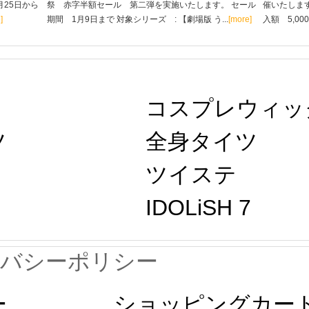
月25日から
祭 赤字半額セール 第二弾を実施いたします。 セール
催いたします
]
期間 1月9日まで 対象シリーズ : 【劇場版 う...
[more]
入額 5,00
コスプレウィッ
ツ
全身タイツ
ツイステ
IDOLiSH 7
イバシーポリシー
ー
ショッピングカー