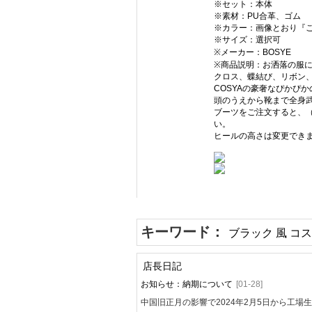
※セット：本体
※素材：PU合革、ゴム
※カラー：画像とおり『
※サイズ：選択可
※メーカー：BOSYE
※商品説明：お洒落の服
クロス、蝶結び、リボン
COSYAの豪奢なぴかぴ
頭のうえから靴まで全身
ブーツをご注文すると、
い。
ヒールの高さは変更でき
キーワード：
ブラック 風 コ
店長日記
お知らせ：納期について
[01-28]
中国旧正月の影響で2024年2月5日から工場