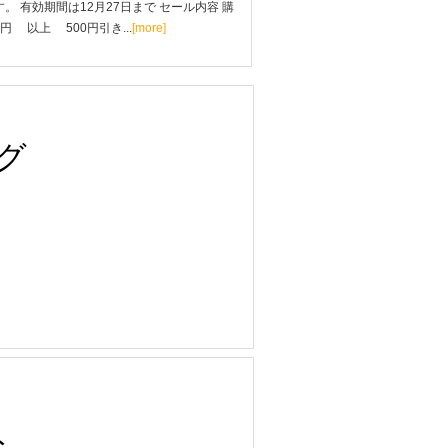
。 有効期間は12月27日まで セール内容 購
0円 以上 500円引き...
[more]
グ
ト