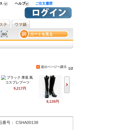
ス
ヘルプ
ご注文履歴
ステ
ウマ娘
カートを見る
1/2
9,217円
8,126円
品番号： CSHA00138