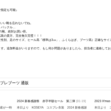
ご指定も可能』
にいい靴を忘れないでね。
、バックル…
かの靴、絶対お買い得。
武装の貴方、完全無欠完璧！！！
（性別、足のサイズ、ヒール高「標準は3㎝」、ふくらはぎ、ブーツ高）正確なサイ
ます。追加料金がいりますので、もし何か問題がありましたら、担当者に連絡してお
スプレブーツ 通販
2024 新春感謝祭 赤字半額セール 第二弾
[01-19]
2023 X'
生産が一時
本日より KOSEYA コスプレ衣装 2024 新春感謝
本日より コ