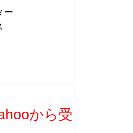
ター
ス
、Yahooから受