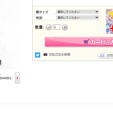
靴サイズ
性別
数量: