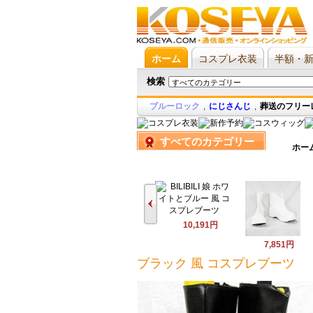
ホーム
コスプレ衣装
半額・
検索
ブルーロック
,
にじさんじ
,
葬送のフリー
すべてのカテゴリー
ホー
10,191円
7,851円
ブラック 風 コスプレブーツ