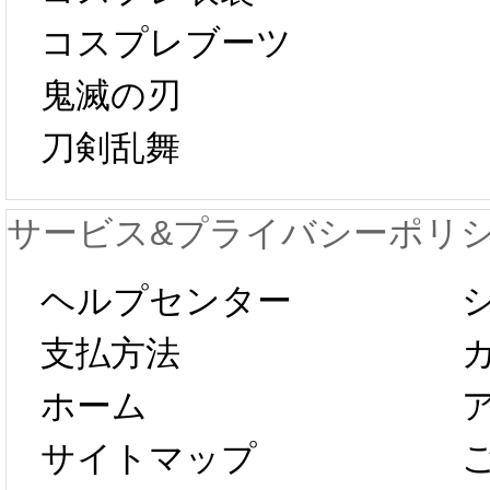
[01-19
響で2024年2月5
コスプレブーツ
鬼滅の刃
日から工場生産
本日
刀剣乱舞
が一時停止いた
KOS
サービス&プライバシーポリ
します。 2月5日
プレ衣
ヘルプセンター
以後のご注文
新春感
支払方法
ホーム
は、2月25日か
字半
サイトマップ