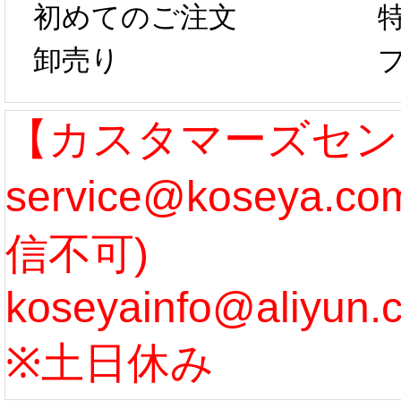
らコスプレ制
第二弾
初めてのご注文
卸売り
作、発送予定と
たしま
なります。 ...
ル期間
【カスタマーズセン
service@koseya.
[more]
まで 
信不可)
ズ :
koseyainfo@aliyun.
う...
[m
※土日休み