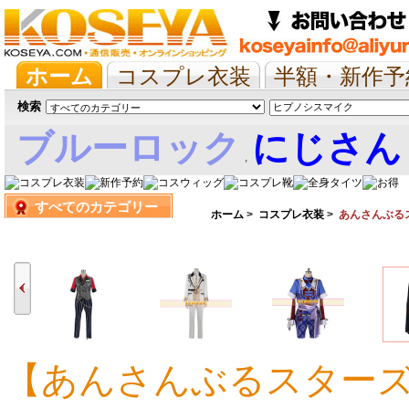
ホーム
コスプレ衣装
半額・新作予
抱き枕/布団/シーツ
ツイステ
ウマ
検索
ブルーロック
にじさん
,
すべてのカテゴリー
娘
ホーム
>
コスプレ衣装
>
あんさんぶるスタ
【あんさんぶるスターズ! 
17,823円
17,823円
17,823円