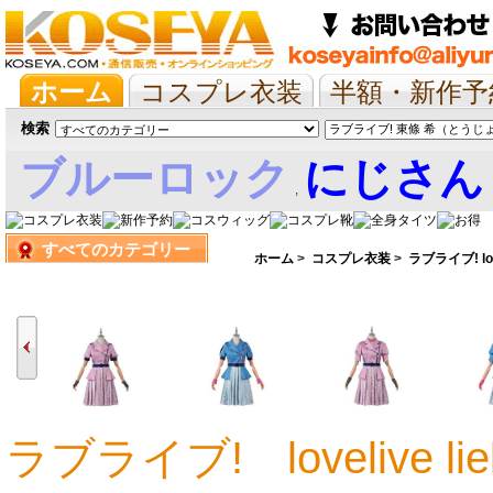
ホーム
コスプレ衣装
半額・新作予
抱き枕/布団/シーツ
ツイステ
ウマ
検索
ブルーロック
にじさん
,
すべてのカテゴリー
娘
ホーム
>
コスプレ衣装
>
ラブライブ! lov
ラブライブ! lovelive liel
14,530円
14,530円
14,530円