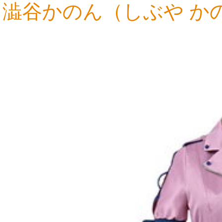
澁谷かのん（しぶや か
20,898円