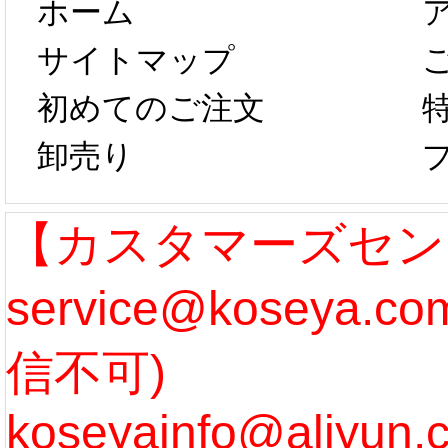
ホーム
は、2月25日か
字半
サイトマップ
らコスプレ制
第二弾
初めてのご注文
卸売り
作、発送予定と
たしま
なります。 ...
ル期間
【カスタマーズセン
service@koseya.
[more]
まで 
信不可)
ズ :
koseyainfo@aliyun.
う...
[m