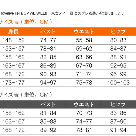
elive liella OP WE WILL!! 米女メイ 風 コスプレ衣装が登場しました。