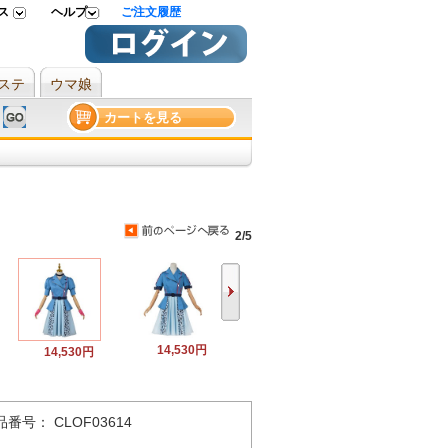
ス
ヘルプ
ご注文履歴
ステ
ウマ娘
カートを見る
2/5
14,530円
14,530円
品番号： CLOF03614