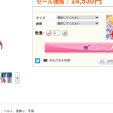
14,530円
セール価格：
サイズ
納期
数量:
ト、ベルト、首飾り、手袋