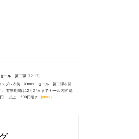
mas セール 第二弾
[12-17]
スプレ衣装 X'mas セール 第二弾を開
。 有効期間は12月27日まで セール内容 購
0円 以上 500円引き...
[more]
グ