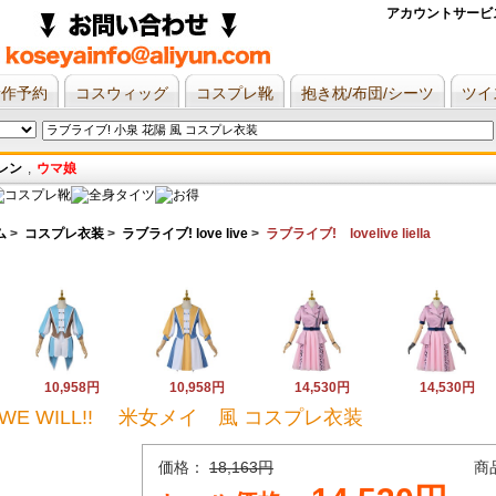
アカウントサービ
新作予約
コスウィッグ
コスプレ靴
抱き枕/布団/シーツ
ツイ
レン
,
ウマ娘
ム
>
コスプレ衣装
>
ラブライブ! love live
>
ラブライブ! lovelive liella
10,958円
10,958円
14,530円
14,530円
a OP WE WILL!! 米女メイ 風 コスプレ衣装
価格：
18,163円
商