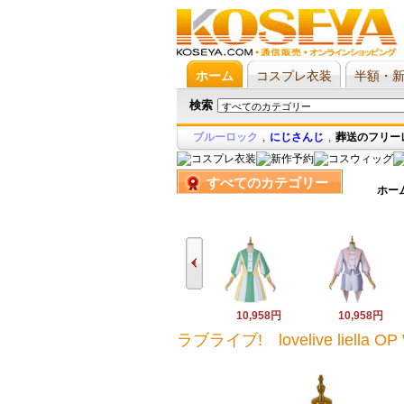
ホーム
コスプレ衣装
半額・
検索
ブルーロック
,
にじさんじ
,
葬送のフリー
すべてのカテゴリー
ホー
10,958円
10,958円
ラブライブ! lovelive liell