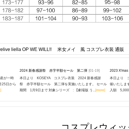
live liella OP WE WILL!! 米女メイ 風 コスプレ衣装 通販
2024 新春感謝祭 赤字半額セール 第二弾
[01-19]
2023 X'
生産が一時
本日より KOSEYA コスプレ衣装 2024 新春感謝
本日より コ
月25日から
祭 赤字半額セール 第二弾を実施いたします。 セール
催いたします
]
期間 1月9日まで 対象シリーズ : 【劇場版 う...
[more]
入額 5,00
コスプレウィッ