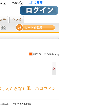
ス
ヘルプ
ご注文履歴
ステ
ウマ娘
カートを見る
1/1
（いのうえたきな）風 ハロウィン
品番号： CLOF03630