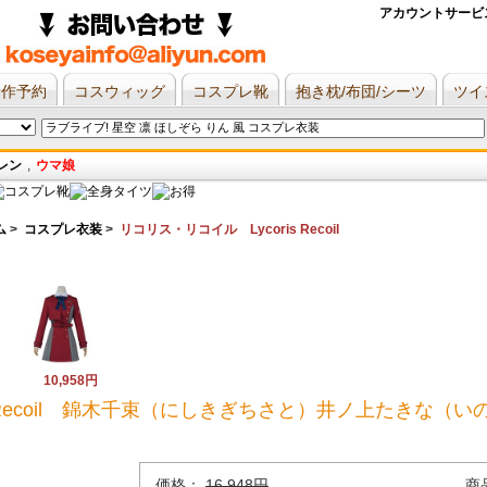
アカウントサービ
新作予約
コスウィッグ
コスプレ靴
抱き枕/布団/シーツ
ツイ
レン
,
ウマ娘
ム
>
コスプレ衣装
>
リコリス・リコイル Lycoris Recoil
10,958円
s Recoil 錦木千束（にしきぎちさと）井ノ上たきな
価格：
16,948円
商