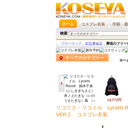
ホーム
コスプレ衣装
半額・
検索
ブルーロック
,
にじさんじ
,
葬送のフリー
すべてのカテゴリー
ホー
14,773円
リコリス・リコイル Lycori
VER２ コスプレ衣装
15,703円