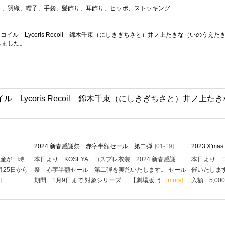
ト、羽織、帽子、手袋、髪飾り、耳飾り、ヒッポ、ストッキング
イル Lycoris Recoil 錦木千束（にしきぎちさと）井ノ上たきな（いのうえた
しました。
ル Lycoris Recoil 錦木千束（にしきぎちさと）井ノ
2024 新春感謝祭 赤字半額セール 第二弾
[01-19]
2023 X'
生産が一時
本日より KOSEYA コスプレ衣装 2024 新春感謝
本日より コ
月25日から
祭 赤字半額セール 第二弾を実施いたします。 セール
催いたします
]
期間 1月9日まで 対象シリーズ : 【劇場版 う...
[more]
入額 5,00