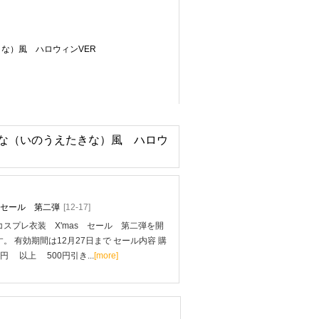
きな）風 ハロウィンVER
上たきな（いのうえたきな）風 ハロウ
mas セール 第二弾
[12-17]
スプレ衣装 X'mas セール 第二弾を開
。 有効期間は12月27日まで セール内容 購
0円 以上 500円引き...
[more]