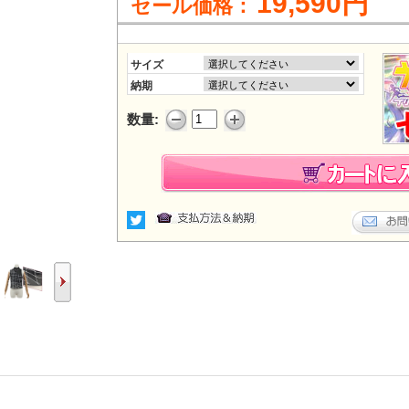
19,590円
セール価格：
サイズ
納期
数量: