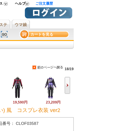
ス
ヘルプ
ご注文履歴
ステ
ウマ娘
カートを見る
18/19
19,590円
23,209円
) 風 コスプレ衣装 ver2
品番号： CLOF03587