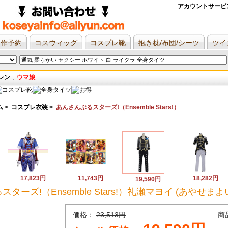
アカウントサービ
新作予約
コスウィッグ
コスプレ靴
抱き枕/布団/シーツ
ツイ
レン
,
ウマ娘
ム
>
コスプレ衣装
>
あんさんぶるスターズ!（Ensemble Stars!）
17,823円
11,743円
18,282円
19,590円
ズ!（Ensemble Stars!）礼瀬マヨイ (あやせまよい
価格：
23,513円
商