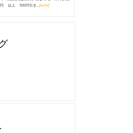
0円 以上 500円引き...
[more]
グ
ト