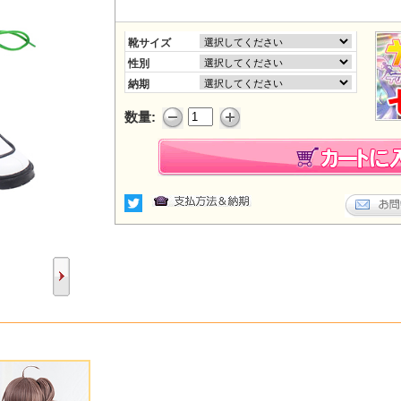
靴サイズ
性別
納期
数量: