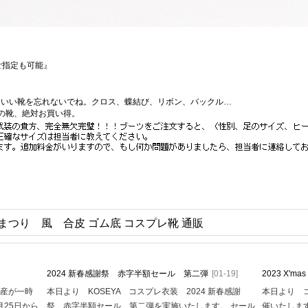
ご指定も可能』
にいい靴を忘れないでね。クロス、蝶結び、リボン、バックル…
かの靴、絶対お買い得。
まつり 風 合皮 ゴム底 コスプレ靴 通販
2024 新春感謝祭 赤字半額セール 第二弾
[01-19]
2023 X'
生産が一時
本日より KOSEYA コスプレ衣装 2024 新春感謝
本日より コ
月25日から
祭 赤字半額セール 第二弾を実施いたします。 セール
催いたします