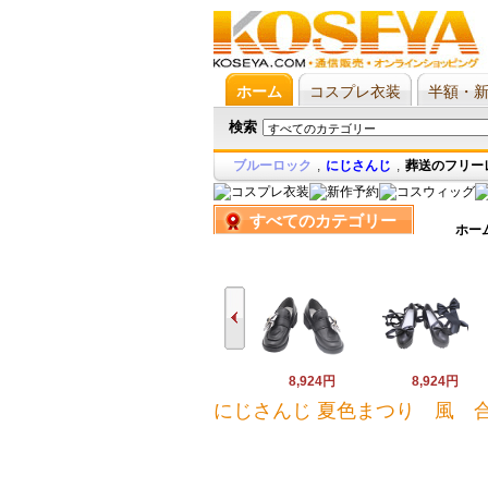
ホーム
コスプレ衣装
半額・
検索
ブルーロック
,
にじさんじ
,
葬送のフリー
すべてのカテゴリー
ホー
8,924円
8,924円
にじさんじ 夏色まつり 風 合