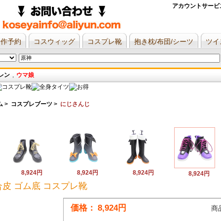
アカウントサービ
新作予約
コスウィッグ
コスプレ靴
抱き枕/布団/シーツ
ツイ
レン
,
ウマ娘
ム
>
コスプレブーツ
>
にじさんじ
8,924円
8,924円
8,924円
8,924円
皮 ゴム底 コスプレ靴
価格：
8,924円
商