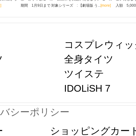
]
期間 1月9日まで 対象シリーズ : 【劇場版 う...
[more]
入額 5,00
コスプレウィッ
ツ
全身タイツ
ツイステ
IDOLiSH 7
イバシーポリシー
ー
ショッピングカー