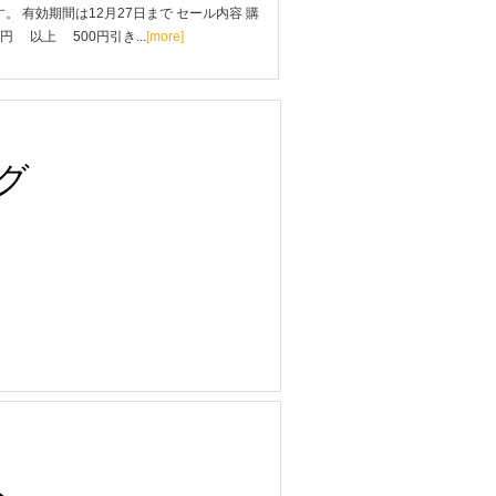
。 有効期間は12月27日まで セール内容 購
0円 以上 500円引き...
[more]
グ
ト