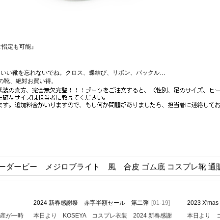
ご指定も可能』
にいい靴を忘れないでね。クロス、蝶結び、リボン、バックル…
かの靴、絶対お買い得。
ーダービー メジロブライト 風 合皮 ゴム底 コスプレ靴 通
2024 新春感謝祭 赤字半額セール 第二弾
[01-19]
2023 X'
生産が一時
本日より KOSEYA コスプレ衣装 2024 新春感謝
本日より コ