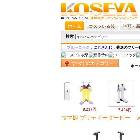
ホーム
コスプレ衣装
半額・
検索
ブルーロック
,
にじさんじ
,
葬送のフリー
すべてのカテゴリー
ホー
8,237円
7,424円
ウマ娘 プリティーダービー 