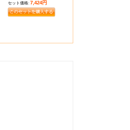
7,424
円
セット価格: