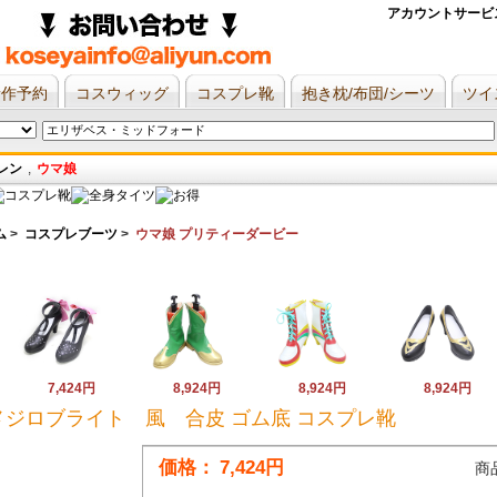
アカウントサービ
新作予約
コスウィッグ
コスプレ靴
抱き枕/布団/シーツ
ツイ
レン
,
ウマ娘
ム
>
コスプレブーツ
>
ウマ娘 プリティーダービー
7,424円
8,924円
8,924円
8,924円
メジロブライト 風 合皮 ゴム底 コスプレ靴
価格：
7,424円
商