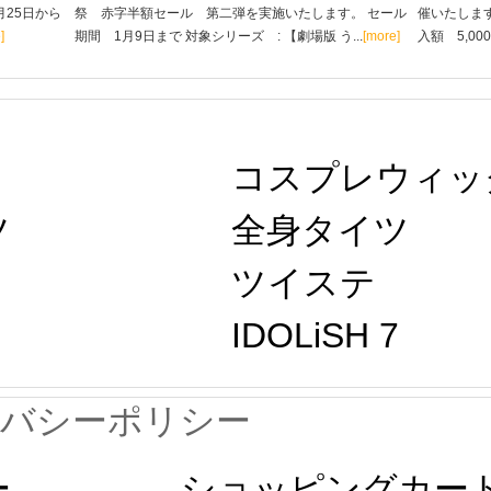
月25日から
祭 赤字半額セール 第二弾を実施いたします。 セール
催いたします
]
期間 1月9日まで 対象シリーズ : 【劇場版 う...
[more]
入額 5,00
コスプレウィッ
ツ
全身タイツ
ツイステ
IDOLiSH 7
イバシーポリシー
ー
ショッピングカー