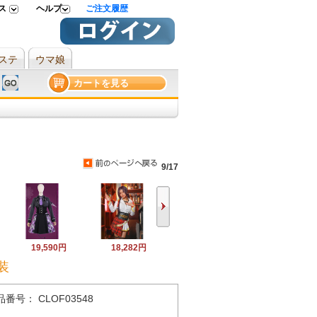
ス
ヘルプ
ご注文履歴
ステ
ウマ娘
カートを見る
9/17
19,590円
18,282円
装
品番号： CLOF03548