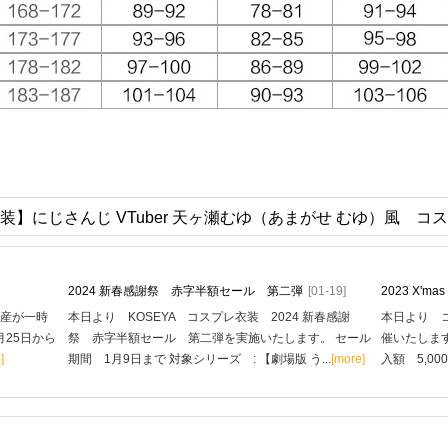
装】にじさんじ VTuber 天ヶ瀬むゆ（あまがせ むゆ）風 コ
2024 新春感謝祭 赤字半額セール 第二弾
[01-19]
2023 X'
生産が一時
本日より KOSEYA コスプレ衣装 2024 新春感謝
本日より コ
月25日から
祭 赤字半額セール 第二弾を実施いたします。 セール
催いたします
]
期間 1月9日まで 対象シリーズ : 【劇場版 う...
[more]
入額 5,00