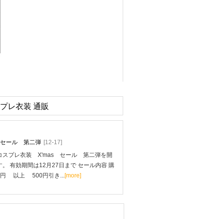
スプレ衣装 通販
mas セール 第二弾
[12-17]
スプレ衣装 X'mas セール 第二弾を開
。 有効期間は12月27日まで セール内容 購
0円 以上 500円引き...
[more]