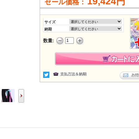
19,424円
セール価格：
サイズ
納期
数量: