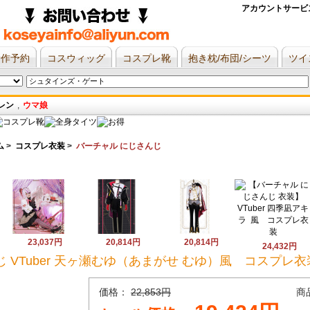
アカウントサービ
新作予約
コスウィッグ
コスプレ靴
抱き枕/布団/シーツ
ツイ
レン
,
ウマ娘
ム
>
コスプレ衣装
>
バーチャル にじさんじ
23,037円
20,814円
20,814円
24,432円
 VTuber 天ヶ瀬むゆ（あまがせ むゆ）風 コスプレ衣
価格：
22,853円
商