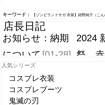
キーワード：
【ゾンビランドサガ 衣装】紺野純子（こんの
店長日記
お知らせ：納期
2024
について
[01-28]
祭 赤
人気シリーズ
ール 
中国旧正月の影
コスプレ衣装
[01-19
響で2024年2月5
コスプレブーツ
鬼滅の刃
日から工場生産
本日