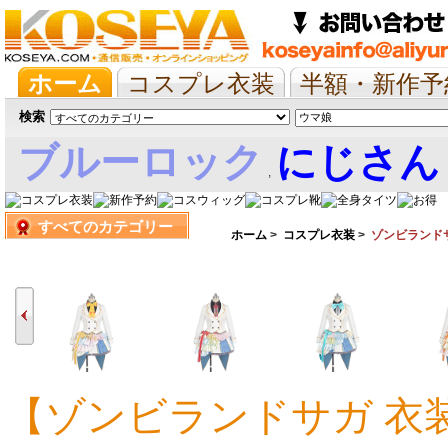
ホーム
コスプレ衣装
半額・新作予
抱き枕/布団/シーツ
ツイステ
ウマ
検索
ブルーロック
にじさん
,
すべてのカテゴリー
娘
ホーム
>
コスプレ衣装
>
ゾンビランド
【ゾンビランドサガ 衣
18,351円
18,352円
18,352円