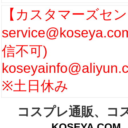
なります。 ...
ル期間
【カスタマーズセン
service@koseya.
[more]
まで 
信不可)
ズ :
koseyainfo@aliyun.
う...
[m
※土日休み
コスプレ通販、コ
KOSEYA.C