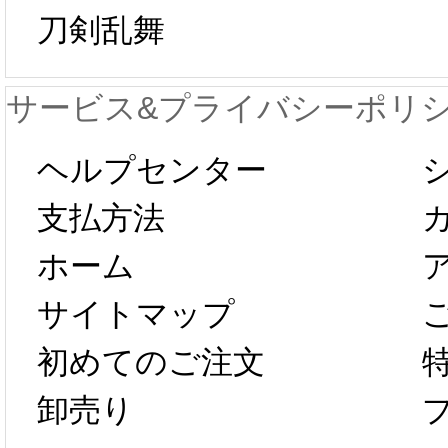
刀剣乱舞
が一時停止いた
KOS
サービス&プライバシーポリ
します。 2月5日
プレ衣
ヘルプセンター
以後のご注文
新春感
支払方法
ホーム
は、2月25日か
字半
サイトマップ
らコスプレ制
第二弾
初めてのご注文
卸売り
作、発送予定と
たしま