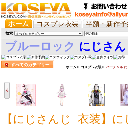
ホーム
コスプレ衣装
半額・新作予
抱き枕/布団/シーツ
ツイステ
ウマ
検索
ブルーロック
にじさん
,
すべてのカテゴリー
娘
ホーム
>
コスプレ衣装
>
バーチャル 
【にじさんじ 衣装】にじさ
19,424円
15,667円
18,282円