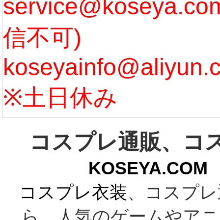
service@koseya.
[more]
まで 
信不可)
ズ :
koseyainfo@aliyun.
う...
[m
※土日休み
コスプレ通販、コ
KOSEYA.C
コスプレ衣装
、コスプレ
ら、人気のゲームやアニ