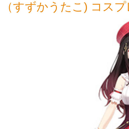
（すずかうたこ) コス
16,367円