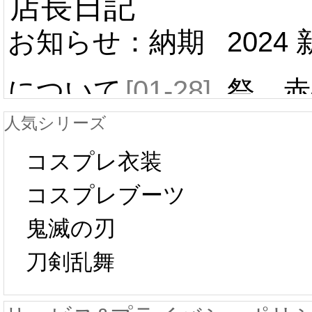
店長日記
お知らせ：納期
2024
について
[01-28]
祭 赤
人気シリーズ
ール 
中国旧正月の影
コスプレ衣装
[01-19
響で2024年2月5
コスプレブーツ
鬼滅の刃
日から工場生産
本日
刀剣乱舞
が一時停止いた
KOS