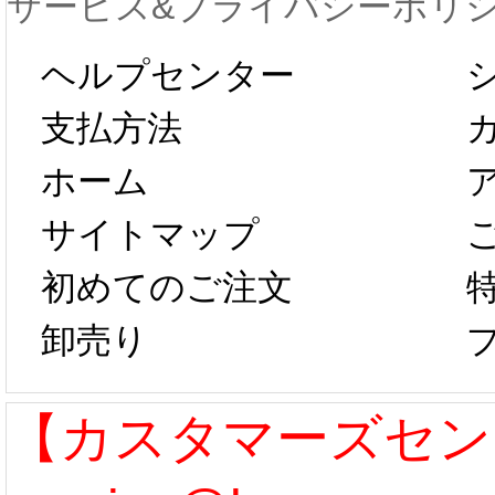
サービス&プライバシーポリ
します。 2月5日
プレ衣
ヘルプセンター
以後のご注文
新春感
支払方法
ホーム
は、2月25日か
字半
サイトマップ
らコスプレ制
第二弾
初めてのご注文
卸売り
作、発送予定と
たしま
なります。 ...
ル期間
【カスタマーズセン