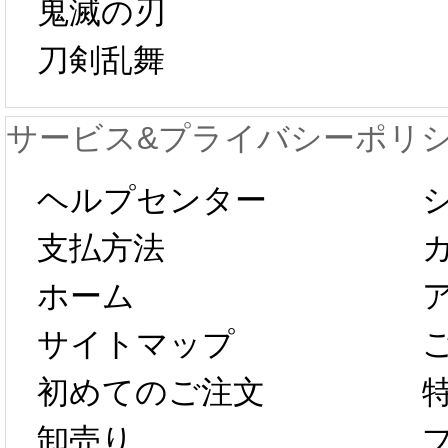
鬼滅の刃
日から工場生産
本日
刀剣乱舞
が一時停止いた
KOS
サービス&プライバシーポリ
します。 2月5日
プレ衣
ヘルプセンター
以後のご注文
新春感
支払方法
ホーム
は、2月25日か
字半
サイトマップ
らコスプレ制
第二弾
初めてのご注文
卸売り