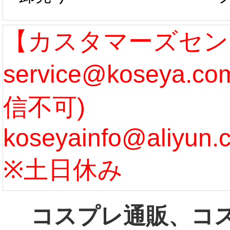
作、発送予定と
たしま
なります。 ...
ル期間
【カスタマーズセン
service@koseya.
[more]
まで 
信不可)
ズ :
koseyainfo@aliyun.
う...
[m
※土日休み
コスプレ通販、コ