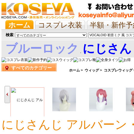
ホーム
コスプレ衣装
半額・新作予
抱き枕/布団/シーツ
ツイステ
ウマ
検索
ブルーロック
にじさん
,
すべてのカテゴリー
娘
ホーム
>
ウィッグ
>
コスプレウィッグ
にじさんじ アルバーン
3,140円
3,426円