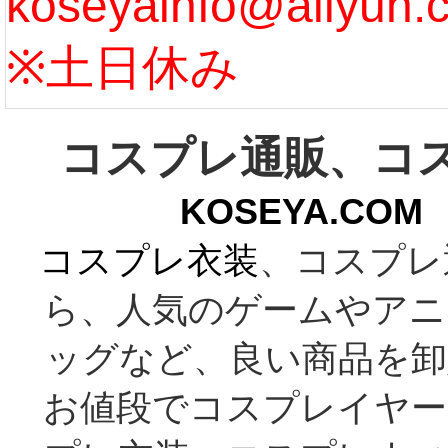
koseyainfo@aliyun.
う...
[m
※土日休み
コスプレ通販、コ
KOSEYA.C
コスプレ衣装
、コスプレ
ら、人気のゲームやアニ
ッグなど、良い商品を卸
お値段でコスプレイヤー