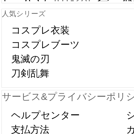
人気シリーズ
ール 
中国旧正月の影
コスプレ衣装
[01-19
響で2024年2月5
コスプレブーツ
鬼滅の刃
日から工場生産
本日
刀剣乱舞
が一時停止いた
KOS
サービス&プライバシーポリ
します。 2月5日
プレ衣
ヘルプセンター
以後のご注文
新春感
支払方法