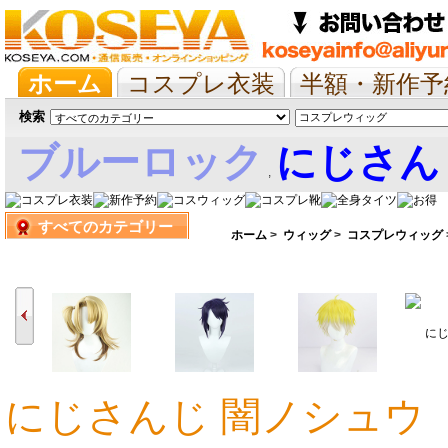
ホーム
コスプレ衣装
半額・新作予
抱き枕/布団/シーツ
ツイステ
ウマ
検索
ブルーロック
にじさん
,
すべてのカテゴリー
娘
ホーム
>
ウィッグ
>
コスプレウィッグ
にじさんじ 闇ノシュウ
3,712円
3,426円
3,426円