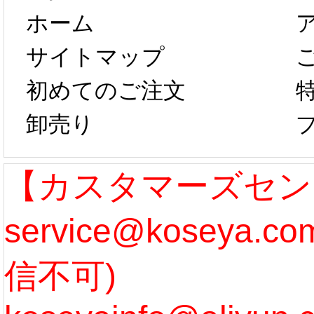
ホーム
は、2月25日か
字半
サイトマップ
らコスプレ制
第二弾
初めてのご注文
卸売り
作、発送予定と
たしま
なります。 ...
ル期間
【カスタマーズセン
service@koseya.
[more]
まで 
信不可)
ズ :