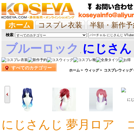
ホーム
コスプレ衣装
半額・新作予
抱き枕/布団/シーツ
ツイステ
ウマ
検索
ブルーロック
にじさん
,
すべてのカテゴリー
娘
ホーム
>
ウィッグ
>
コスプレウィッグ
にじさんじ 夢月ロア 
5,666円
4,407円
3,777円