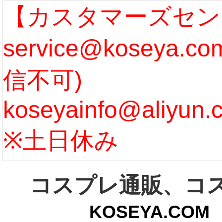
なります。 ...
ル期間
【カスタマーズセン
service@koseya.
[more]
まで 
信不可)
ズ :
koseyainfo@aliyun.
う...
[m
※土日休み
コスプレ通販、コ
KOSEYA.C