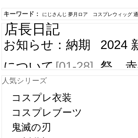
キーワード：
にじさんじ 夢月ロア コスプレウィッグ 
店長日記
お知らせ：納期
2024
について
[01-28]
祭 赤
人気シリーズ
ール 
中国旧正月の影
コスプレ衣装
[01-19
響で2024年2月5
コスプレブーツ
鬼滅の刃
日から工場生産
本日