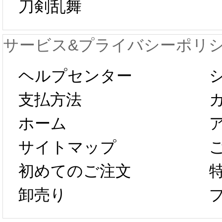
刀剣乱舞
が一時停止いた
KOS
サービス&プライバシーポリ
します。 2月5日
プレ衣
ヘルプセンター
以後のご注文
新春感
支払方法
ホーム
は、2月25日か
字半
サイトマップ
らコスプレ制
第二弾
初めてのご注文
卸売り
作、発送予定と
たしま