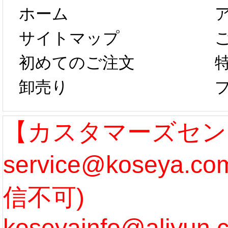
ホーム
は、2月25日か
字半
サイトマップ
らコスプレ制
第二弾
初めてのご注文
卸売り
作、発送予定と
たしま
なります。 ...
ル期間
【カスタマーズセン
service@koseya.
[more]
まで 
信不可)
ズ :
koseyainfo@aliyun.