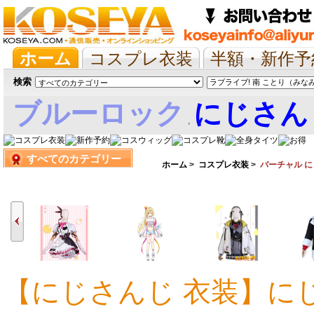
ホーム
コスプレ衣装
半額・新作予
抱き枕/布団/シーツ
ツイステ
ウマ
検索
ブルーロック
にじさん
,
すべてのカテゴリー
娘
ホーム
>
コスプレ衣装
>
バーチャル 
【にじさんじ 衣装】にじさ
13,051円
15,667円
18,035円