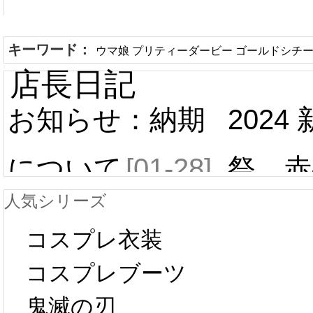
キーワード：
ウマ娘 プリティーダービー ゴールドシチー
店長日記
お知らせ：納期
2024
について
[01-28]
祭 赤
人気シリーズ
ール 
中国旧正月の影
コスプレ衣装
[01-19
響で2024年2月5
コスプレブーツ
鬼滅の刃