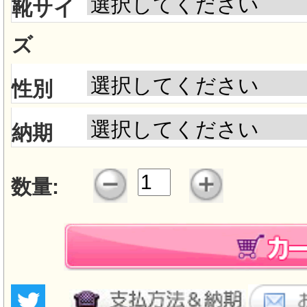
靴サイ
ズ
性別
納期
数量: