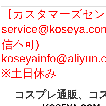
なります。 ...
ル期間
【カスタマーズセン
service@koseya.
[more]
まで 
信不可)
ズ :
koseyainfo@aliyun.
う...
[m
※土日休み
コスプレ通販、コ