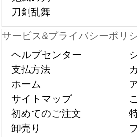
日から工場生産
本日
刀剣乱舞
が一時停止いた
KOS
サービス&プライバシーポリ
します。 2月5日
プレ衣
ヘルプセンター
以後のご注文
新春感
支払方法
ホーム
は、2月25日か
字半
サイトマップ
らコスプレ制
第二弾
初めてのご注文
卸売り
作、発送予定と
たしま