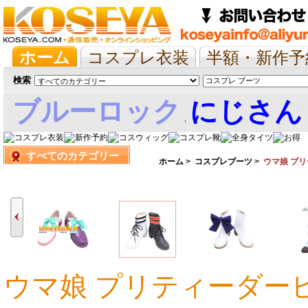
ホーム
コスプレ衣装
半額・新作予
抱き枕/布団/シーツ
ツイステ
ウマ
検索
ブルーロック
にじさん
,
すべてのカテゴリー
娘
ホーム
>
コスプレブーツ
>
ウマ娘 プ
ウマ娘 プリティーダー
9,990円
9,990円
9,990円