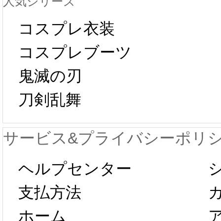
人気シリーズ
ール 
中国旧正月の影
コスプレ衣装
[01-19
響で2024年2月5
コスプレブーツ
鬼滅の刃
日から工場生産
本日
刀剣乱舞
が一時停止いた
KOS
サービス&プライバシーポリ
します。 2月5日
プレ衣
ヘルプセンター
以後のご注文
新春感
支払方法
ホーム