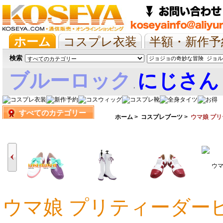
ホーム
コスプレ衣装
半額・新作予
抱き枕/布団/シーツ
ツイステ
ウマ
検索
ブルーロック
にじさん
,
すべてのカテゴリー
娘
ホーム
>
コスプレブーツ
>
ウマ娘 プ
ウマ娘 プリティーダー
10,287円
9,990円
9,990円