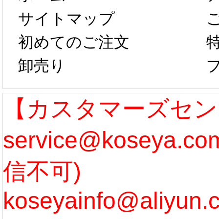
は、2月25日か
字半
サイトマップ
らコスプレ制
第二弾
初めてのご注文
卸売り
作、発送予定と
たしま
なります。 ...
ル期間
【カスタマーズセン
service@koseya.
[more]
まで 
信不可)
ズ :
koseyainfo@aliyun.
う...
[m