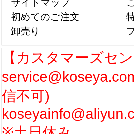
サイトマップ
らコスプレ制
第二弾
初めてのご注文
卸売り
作、発送予定と
たしま
なります。 ...
ル期間
【カスタマーズセン
service@koseya.
[more]
まで 
信不可)
ズ :
koseyainfo@aliyun.
う...
[m
※土日休み