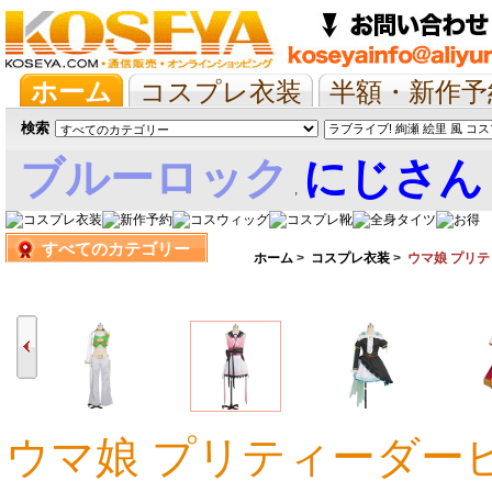
ホーム
コスプレ衣装
半額・新作予
抱き枕/布団/シーツ
ツイステ
ウマ
検索
ブルーロック
にじさん
,
すべてのカテゴリー
娘
ホーム
>
コスプレ衣装
>
ウマ娘 プリ
ウマ娘 プリティーダ
16,367円
16,367円
17,479円