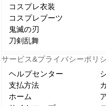
中国旧正月の影
コスプレ衣装
[01-19
響で2024年2月5
コスプレブーツ
鬼滅の刃
日から工場生産
本日
刀剣乱舞
が一時停止いた
KOS
サービス&プライバシーポリ
します。 2月5日
プレ衣
ヘルプセンター
以後のご注文
新春感
支払方法
ホーム
は、2月25日か
字半