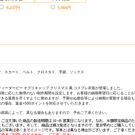
8,237円
5,666円
ツ、スカート、ベルト、クロスタイ、手袋、ソックス
ティーダービー オグリキャップ クリスマス 風 コスプレ衣装が登場しました。
開発に応じた無理のない制作期間を設定します、お客様の納期希望日に応じることが
できる最善を尽くすように努めますが、予期せぬ都合等により納期が変動する場合も
の場合、返金+500ポイントを対応させていただきます。
の原因によって、異なる場合もありますので、予めご了承ください。