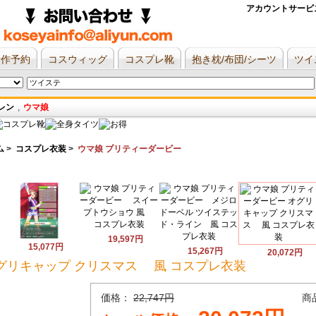
アカウントサービ
新作予約
コスウィッグ
コスプレ靴
抱き枕/布団/シーツ
ツイ
レン
,
ウマ娘
ム
>
コスプレ衣装
>
ウマ娘 プリティーダービー
19,597円
15,077円
15,267円
20,072円
グリキャップ クリスマス 風 コスプレ衣装
価格：
22,747円
商