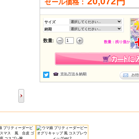
20,072円
セール価格：
サイズ
納期
数量:
数量：残り僅か