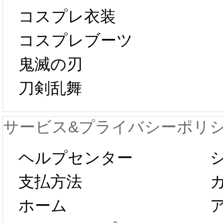
ール 
中国旧正月の影
コスプレ衣装
[01-19
響で2024年2月5
コスプレブーツ
鬼滅の刃
日から工場生産
本日
刀剣乱舞
が一時停止いた
KOS
サービス&プライバシーポリ
します。 2月5日
プレ衣
ヘルプセンター
以後のご注文
新春感
支払方法
ホーム
は、2月25日か
字半