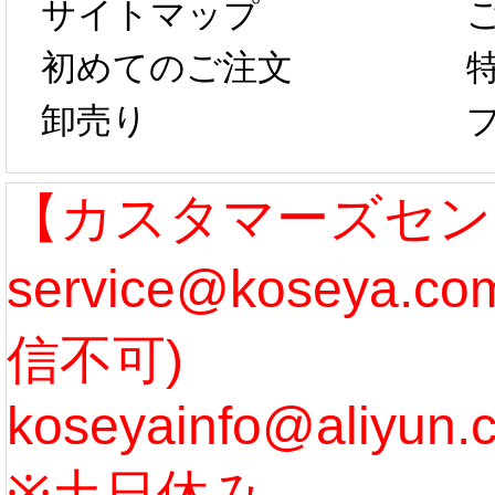
サイトマップ
らコスプレ制
第二弾
初めてのご注文
卸売り
作、発送予定と
たしま
なります。 ...
ル期間
【カスタマーズセン
service@koseya.
[more]
まで 
信不可)
ズ :
koseyainfo@aliyun.
う...
[m
※土日休み