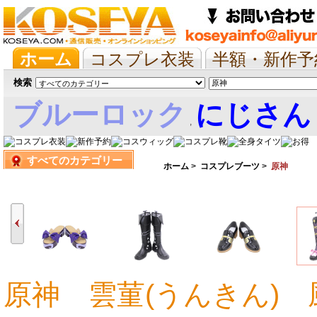
ホーム
コスプレ衣装
半額・新作予
抱き枕/布団/シーツ
ツイステ
ウマ
検索
ブルーロック
にじさん
,
すべてのカテゴリー
娘
ホーム
>
コスプレブーツ
>
原神
原神 雲菫(うんきん) 
9,990円
9,990円
9,990円