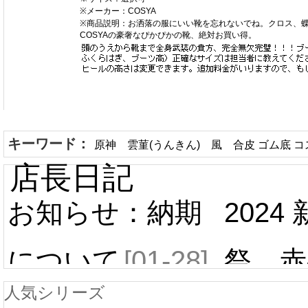
※メーカー：COSYA
※商品説明：お洒落の服にいい靴を忘れないでね。クロス、
COSYAの豪奢なぴかぴかの靴、絶対お買い得。
キーワード：
原神 雲菫(うんきん) 風 合皮 ゴム底 コ
店長日記
お知らせ：納期
2024
について
[01-28]
祭 赤
人気シリーズ