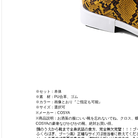
※セット：本体
※素 材：PU合革、ゴム
※カラー：画像とおり『ご指定も可能』
※サイズ：選択可
※メーカー：COSYA
※商品説明：お洒落の服にいい靴を忘れないでね。クロス、
COSYAの豪奢なぴかぴかの靴、絶対お買い得。