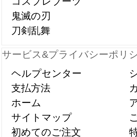
コスプレブーツ
鬼滅の刃
日から工場生産
本日
刀剣乱舞
が一時停止いた
KOS
サービス&プライバシーポリ
します。 2月5日
プレ衣
ヘルプセンター
以後のご注文
新春感
支払方法
ホーム
は、2月25日か
字半
サイトマップ
らコスプレ制
第二弾
初めてのご注文