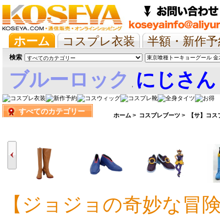
ホーム
コスプレ衣装
半額・新作予
抱き枕/布団/シーツ
ツイステ
ウマ
検索
ブルーロック
にじさん
,
すべてのカテゴリー
娘
ホーム
>
コスプレブーツ
>
【サ】コス
【ジョジョの奇妙な冒険 
10,524円
9,082円
9,082円