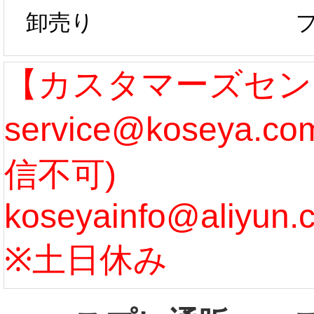
卸売り
作、発送予定と
たしま
なります。 ...
ル期間
【カスタマーズセン
service@koseya.
[more]
まで 
信不可)
ズ :
koseyainfo@aliyun.
う...
[m
※土日休み