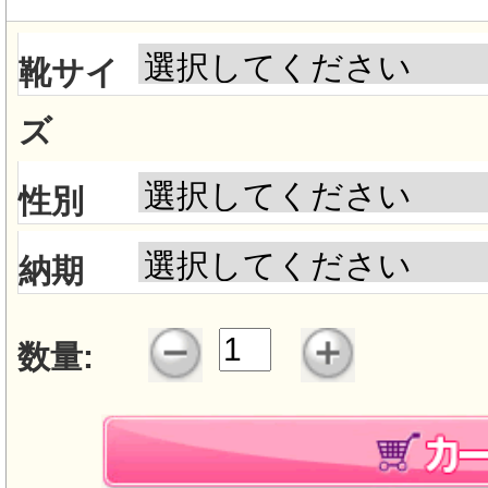
靴サイ
ズ
性別
納期
数量: