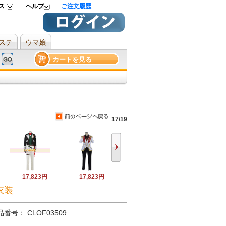
ス
ヘルプ
ご注文履歴
ステ
ウマ娘
カートを見る
17/19
17,823円
17,823円
衣装
品番号： CLOF03509