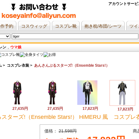
アカウントサービ
新作予約
コスウィッグ
コスプレ靴
抱き枕/布団/シーツ
ツイ
レン
,
ウマ娘
ム
>
コスプレ衣装
>
あんさんぶるスターズ!（Ensemble Stars!）
27,435円
27,435円
17,823円
17,823円
ズ!（Ensemble Stars!） HiMERU 風 コスプレ
価格：
21,598円
商