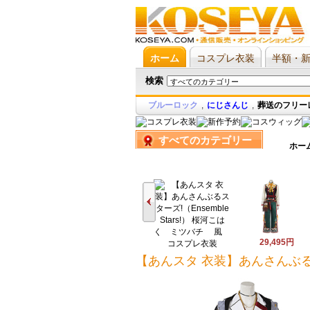
ホーム
コスプレ衣装
半額・
検索
ブルーロック
,
にじさんじ
,
葬送のフリー
すべてのカテゴリー
ホー
29,495円
24,002円
【あんスタ 衣装】あんさんぶるスター