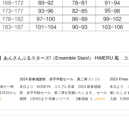
あんさんぶるスターズ!（Ensemble Stars!） HiMERU 風
2024 新春感謝祭 赤字半額セール 第二弾
[01-19]
2023 X'
生産が一時
本日より KOSEYA コスプレ衣装 2024 新春感謝
本日より コ
月25日から
祭 赤字半額セール 第二弾を実施いたします。 セール
催いたします
]
期間 1月9日まで 対象シリーズ : 【劇場版 う...
[more]
入額 5,00