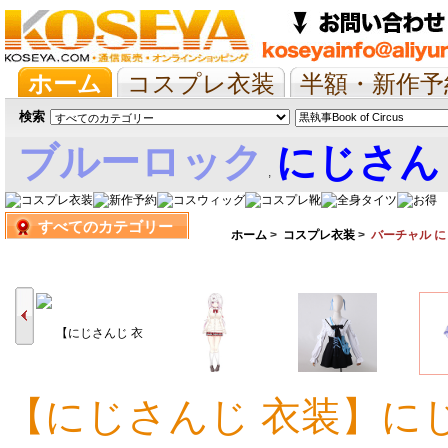
ホーム
コスプレ衣装
半額・新作予
抱き枕/布団/シーツ
ツイステ
ウマ
検索
ブルーロック
にじさん
,
すべてのカテゴリー
娘
ホーム
>
コスプレ衣装
>
バーチャル 
【にじさんじ 衣装】にじさ
11,461円
15,667円