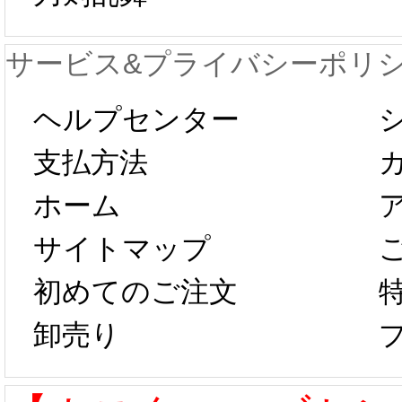
が一時停止いた
KOS
サービス&プライバシーポリ
します。 2月5日
プレ衣
ヘルプセンター
以後のご注文
新春感
支払方法
ホーム
は、2月25日か
字半
サイトマップ
らコスプレ制
第二弾
初めてのご注文
卸売り
作、発送予定と
たしま