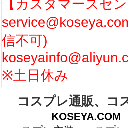
なります。 ...
ル期間
【カスタマーズセン
service@koseya.
[more]
まで 
信不可)
ズ :
koseyainfo@aliyun.
う...
[m
※土日休み
コスプレ通販、コ
KOSEYA.C