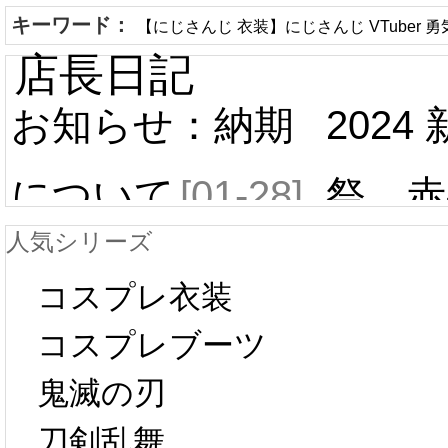
キーワード：
【にじさんじ 衣装】にじさんじ VTuber 
店長日記
お知らせ：納期
2024
について
[01-28]
祭 赤
人気シリーズ
ール 
中国旧正月の影
コスプレ衣装
[01-19
響で2024年2月5
コスプレブーツ
鬼滅の刃
日から工場生産
本日
刀剣乱舞