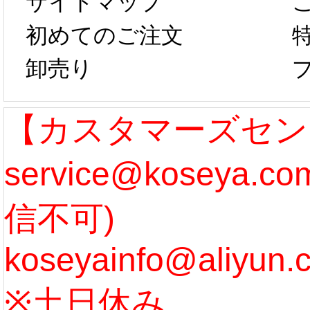
サイトマップ
らコスプレ制
第二弾
初めてのご注文
卸売り
作、発送予定と
たしま
なります。 ...
ル期間
【カスタマーズセン
service@koseya.
[more]
まで 
信不可)
ズ :
koseyainfo@aliyun.
う...
[m
※土日休み