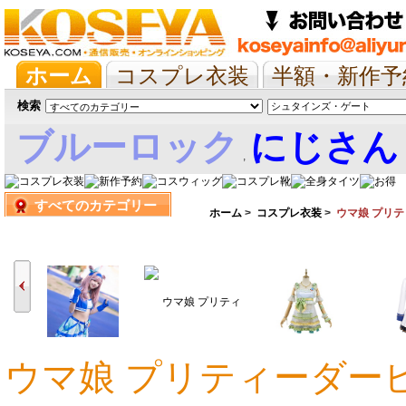
ホーム
コスプレ衣装
半額・新作予
抱き枕/布団/シーツ
ツイステ
ウマ
検索
ブルーロック
にじさん
,
すべてのカテゴリー
娘
ホーム
>
コスプレ衣装
>
ウマ娘 プリ
ウマ娘 プリティーダービ
13,704円
16,371円