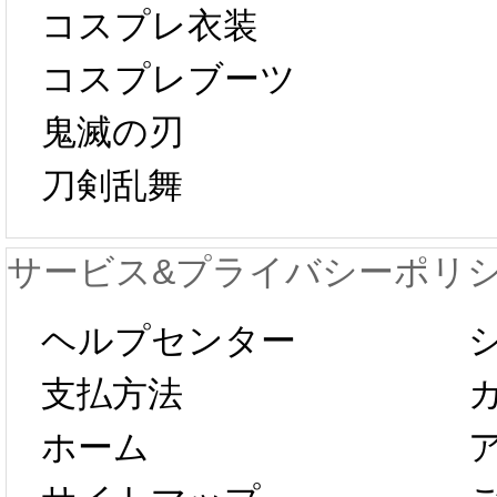
コスプレ衣装
[01-19
響で2024年2月5
コスプレブーツ
鬼滅の刃
日から工場生産
本日
刀剣乱舞
が一時停止いた
KOS
サービス&プライバシーポリ
します。 2月5日
プレ衣
ヘルプセンター
以後のご注文
新春感
支払方法
ホーム
は、2月25日か
字半