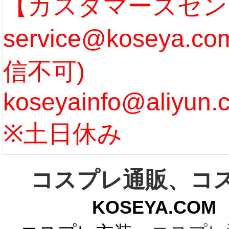
なります。 ...
ル期間
【カスタマーズセン
service@koseya.
[more]
まで 
信不可)
ズ :
koseyainfo@aliyun.
う...
[m
※土日休み
コスプレ通販、コ
KOSEYA.C