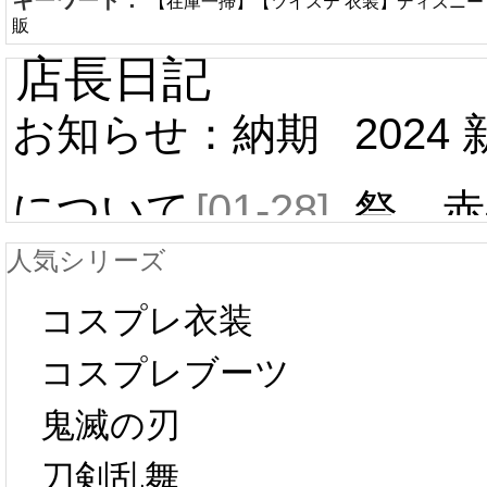
キーワード：
【在庫一掃】【ツイステ 衣装】ディズニー
販
店長日記
お知らせ：納期
2024
について
[01-28]
祭 赤
人気シリーズ
ール 
中国旧正月の影
コスプレ衣装
[01-19
響で2024年2月5
コスプレブーツ
鬼滅の刃
日から工場生産
本日
刀剣乱舞