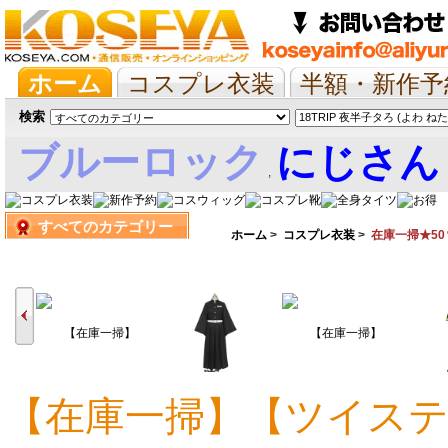
ホーム
コスプレ衣装
半額・新作予
抱き枕/布団/シーツ
ツイステ
ウマ
検索
ブルーロック
にじさん
,
すべてのカテゴリー
娘
ホーム
>
コスプレ衣装
>
在庫一掃★50
【在庫一掃】【ツイステ
9,442円