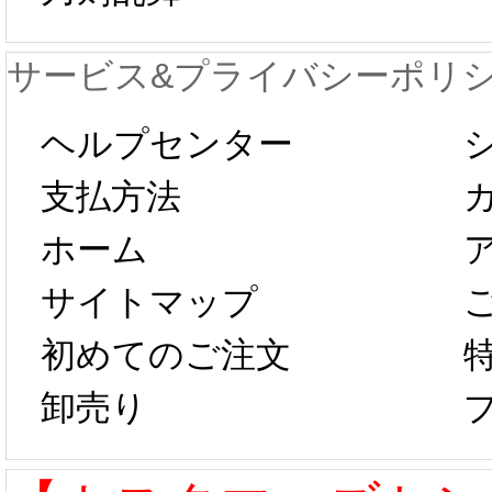
が一時停止いた
KOS
サービス&プライバシーポリ
します。 2月5日
プレ衣
ヘルプセンター
以後のご注文
新春感
支払方法
ホーム
は、2月25日か
字半
サイトマップ
らコスプレ制
第二弾
初めてのご注文
卸売り
作、発送予定と
たしま