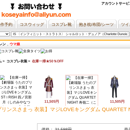
アカウントサービ
新作予約
コスウィッグ
コスプレ靴
抱き枕/布団/シーツ
ツイ
レン
,
ウマ娘
ム
>
コスプレ衣装
>
在庫一掃★50％OFF
11,505円
11,505円
ンスさまっ 衣装】マジLOVEキングダム QUARTET N
11,505円
11,505円
価格：
21,598円
商