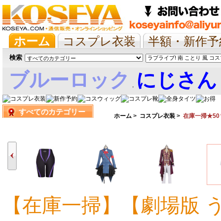
ホーム
コスプレ衣装
半額・新作予
抱き枕/布団/シーツ
ツイステ
ウマ
検索
ブルーロック
にじさん
,
すべてのカテゴリー
娘
ホーム
>
コスプレ衣装
>
在庫一掃★50
【在庫一掃】【劇場版 
12,265円
9,067円
11,505円