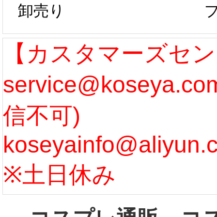
卸売り
作、発送予定と
たしま
なります。 ...
ル期間
【カスタマーズセン
service@koseya.
[more]
まで 
信不可)
ズ :
koseyainfo@aliyun.
う...
[m
※土日休み