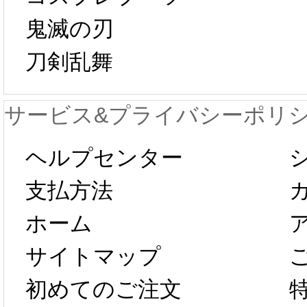
鬼滅の刃
日から工場生産
本日
刀剣乱舞
が一時停止いた
KOS
サービス&プライバシーポリ
します。 2月5日
プレ衣
ヘルプセンター
以後のご注文
新春感
支払方法
ホーム
は、2月25日か
字半
サイトマップ
らコスプレ制
第二弾
初めてのご注文