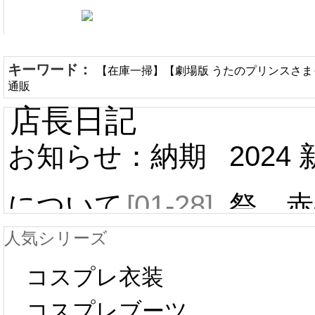
キーワード：
【在庫一掃】【劇場版 うたのプリンスさまっ 
通販
店長日記
お知らせ：納期
2024
について
[01-28]
祭 赤
人気シリーズ
ール 
中国旧正月の影
コスプレ衣装
[01-19
響で2024年2月5
コスプレブーツ