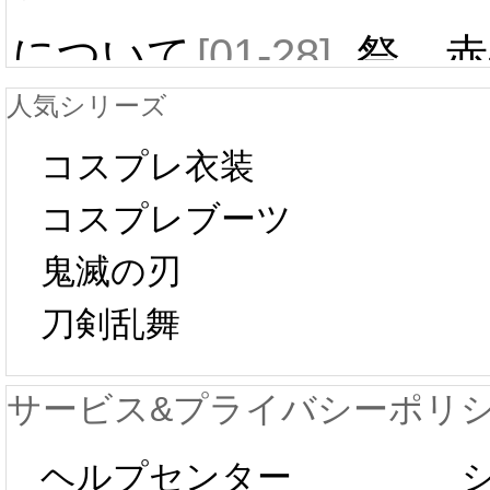
について
[01-28]
祭 赤
人気シリーズ
ール 
中国旧正月の影
コスプレ衣装
[01-19
響で2024年2月5
コスプレブーツ
鬼滅の刃
日から工場生産
本日
刀剣乱舞
が一時停止いた
KOS
サービス&プライバシーポリ
します。 2月5日
プレ衣
ヘルプセンター