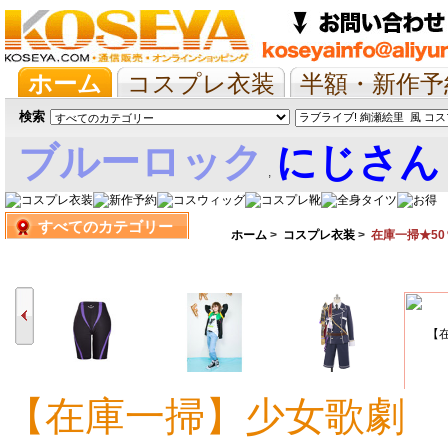
ホーム
コスプレ衣装
半額・新作予
抱き枕/布団/シーツ
ツイステ
ウマ
検索
ブルーロック
にじさん
,
すべてのカテゴリー
娘
ホーム
>
コスプレ衣装
>
在庫一掃★50
【在庫一掃】少女歌劇 
11,339円
11,519円
11,505円