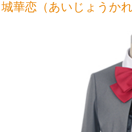
城華恋（あいじょうかれ
12,961円