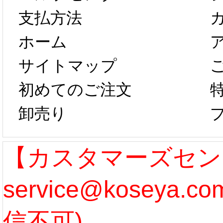
以後のご注文
新春感
支払方法
ホーム
は、2月25日か
字半
サイトマップ
らコスプレ制
第二弾
初めてのご注文
卸売り
作、発送予定と
たしま
なります。 ...
ル期間
【カスタマーズセン
service@koseya.
[more]
まで 
信不可)
ズ :