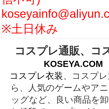
koseyainfo@aliyun.
う...
[m
※土日休み
コスプレ通販、コ
KOSEYA.C
コスプレ衣装
、コスプレ
ら、人気のゲームやアニ
ッグなど、良い商品を卸