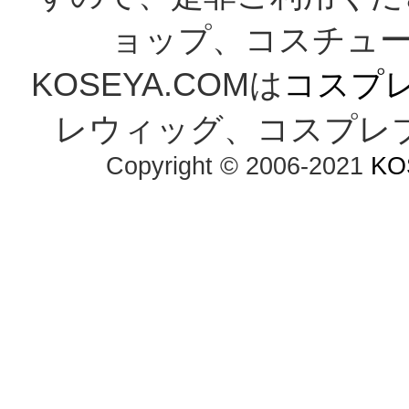
ョップ、コスチューム
KOSEYA.COMは
コスプ
レウィッグ、コスプレ
Copyright © 2006-2021
KO