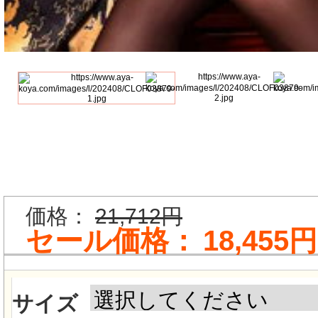
価格：
21,712円
セール価格：
18,455円
サイズ