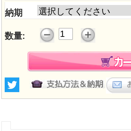
納期
数量: