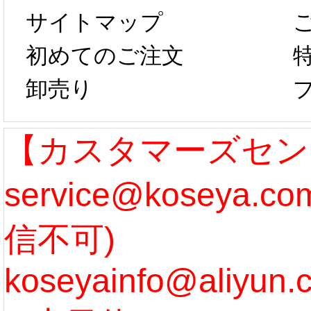
サイトマップ
らコスプレ制
第二弾
初めてのご注文
卸売り
作、発送予定と
たしま
なります。 ...
ル期間
【カスタマーズセン
service@koseya.
[more]
まで 
信不可)
ズ :
koseyainfo@aliyun.
う...
[m