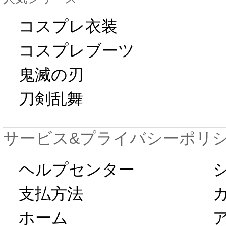
ール 
中国旧正月の影
コスプレ衣装
[01-19
響で2024年2月5
コスプレブーツ
鬼滅の刃
日から工場生産
本日
刀剣乱舞
が一時停止いた
KOS
サービス&プライバシーポリ
します。 2月5日
プレ衣
ヘルプセンター
以後のご注文
新春感
支払方法
ホーム
は、2月25日か
字半