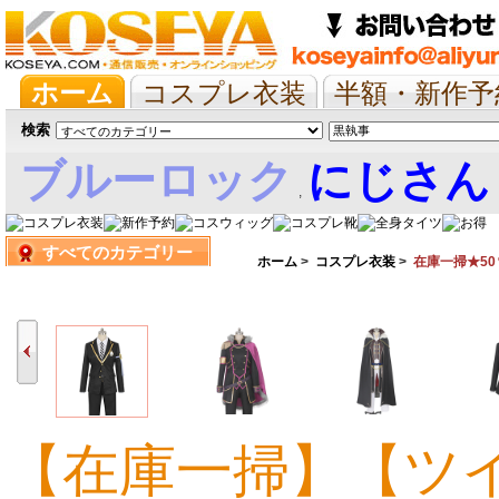
ホーム
コスプレ衣装
半額・新作予
抱き枕/布団/シーツ
ツイステ
ウマ
検索
ブルーロック
にじさん
,
すべてのカテゴリー
娘
ホーム
>
コスプレ衣装
>
在庫一掃★50
【在庫一掃】【ツ
10,581円
11,339円
10,284円