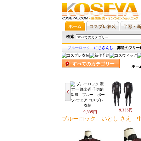
ホーム
コスプレ衣装
半額・
検索
ブルーロック
,
にじさんじ
,
葬送のフリー
すべてのカテゴリー
ホー
9,335円
9,335円
ブルーロック いとし さえ 