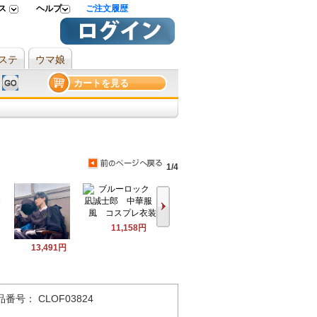
ス
ヘルプ
ご注文履歴
ステ
ウマ娘
カートを見る
1/4
11,158円
13,491円
品番号： CLOF03824