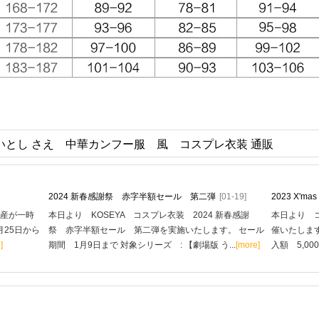
いとし さえ 中華カンフー服 風 コスプレ衣装 通販
2024 新春感謝祭 赤字半額セール 第二弾
[01-19]
2023 X'
生産が一時
本日より KOSEYA コスプレ衣装 2024 新春感謝
本日より コ
月25日から
祭 赤字半額セール 第二弾を実施いたします。 セール
催いたします
]
期間 1月9日まで 対象シリーズ : 【劇場版 う...
[more]
入額 5,00