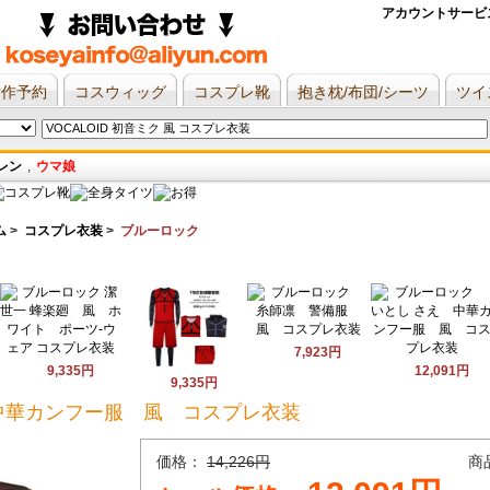
アカウントサービ
新作予約
コスウィッグ
コスプレ靴
抱き枕/布団/シーツ
ツイ
レン
,
ウマ娘
ム
>
コスプレ衣装
>
ブルーロック
7,923円
9,335円
12,091円
9,335円
中華カンフー服 風 コスプレ衣装
価格：
14,226円
商