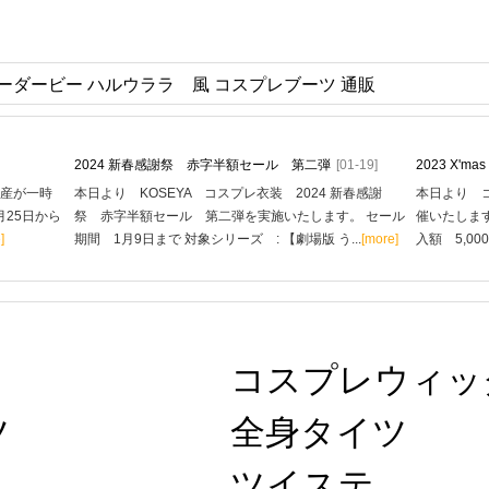
ーダービー ハルウララ 風 コスプレブーツ 通販
2024 新春感謝祭 赤字半額セール 第二弾
[01-19]
2023 X'
生産が一時
本日より KOSEYA コスプレ衣装 2024 新春感謝
本日より コ
月25日から
祭 赤字半額セール 第二弾を実施いたします。 セール
催いたします
]
期間 1月9日まで 対象シリーズ : 【劇場版 う...
[more]
入額 5,00
コスプレウィッ
ツ
全身タイツ
ツイステ