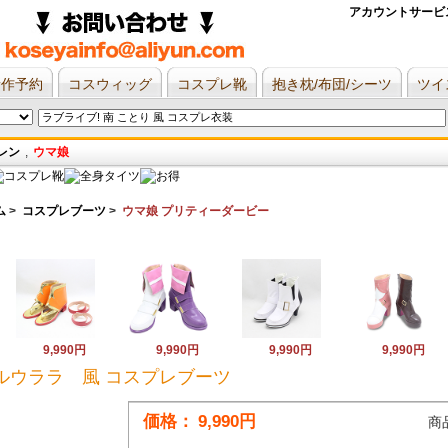
アカウントサービ
新作予約
コスウィッグ
コスプレ靴
抱き枕/布団/シーツ
ツイ
レン
,
ウマ娘
ム
>
コスプレブーツ
>
ウマ娘 プリティーダービー
9,990円
9,990円
9,990円
9,990円
ルウララ 風 コスプレブーツ
価格：
9,990円
商