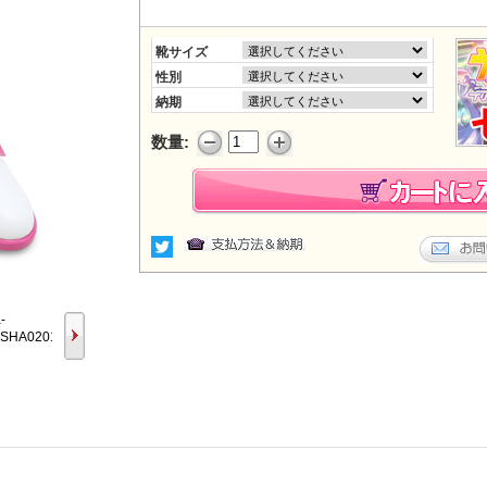
靴サイズ
性別
納期
数量: