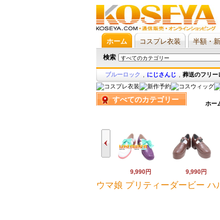
ホーム
コスプレ衣装
半額・
検索
ブルーロック
,
にじさんじ
,
葬送のフリー
すべてのカテゴリー
ホー
9,990円
9,990円
ウマ娘 プリティーダービー ハ