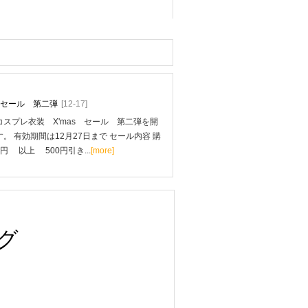
mas セール 第二弾
[12-17]
スプレ衣装 X'mas セール 第二弾を開
。 有効期間は12月27日まで セール内容 購
0円 以上 500円引き...
[more]
グ