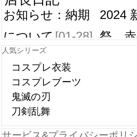
お知らせ：納期
2024
について
[01-28]
祭 赤
人気シリーズ
ール 
中国旧正月の影
コスプレ衣装
[01-19
響で2024年2月5
コスプレブーツ
鬼滅の刃
日から工場生産
本日
刀剣乱舞
が一時停止いた
KOS
サービス&プライバシーポリ