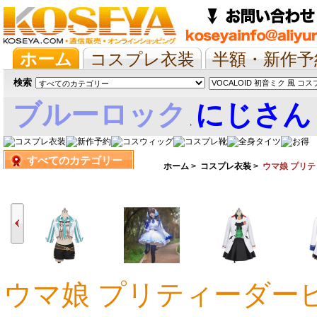
ホーム
コスプレ衣装
半額・新作予
抱き枕/布団/シーツ
ツイステ
ウマ
検索
ブルーロック
にじさん
,
すべてのカテゴリー
娘
ホーム
>
コスプレ衣装
>
ウマ娘 プリ
ウマ娘 プリティーダービ
15,267円
16,661円
16,661円