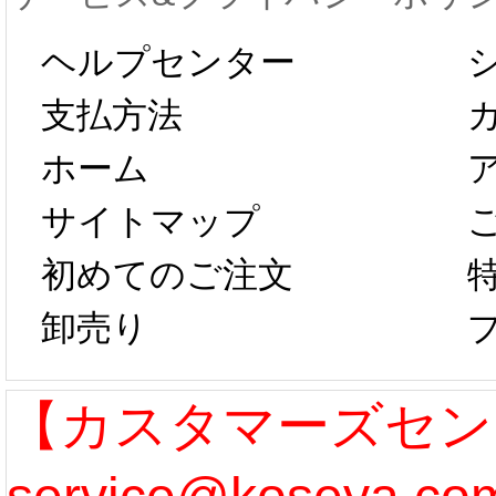
します。 2月5日
プレ衣
ヘルプセンター
以後のご注文
新春感
支払方法
ホーム
は、2月25日か
字半
サイトマップ
らコスプレ制
第二弾
初めてのご注文
卸売り
作、発送予定と
たしま
なります。 ...
ル期間
【カスタマーズセン
[more]
まで 