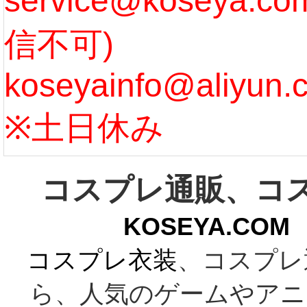
service@koseya.
信不可)
ズ :
koseyainfo@aliyun.
う...
[m
※土日休み
コスプレ通販、コ
KOSEYA.C
コスプレ衣装
、コスプレ
ら、人気のゲームやアニ