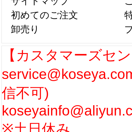
サイトマップ
らコスプレ制
第二弾
初めてのご注文
卸売り
作、発送予定と
たしま
なります。 ...
ル期間
【カスタマーズセン
service@koseya.
[more]
まで 
信不可)
ズ :
koseyainfo@aliyun.
う...
[m
※土日休み