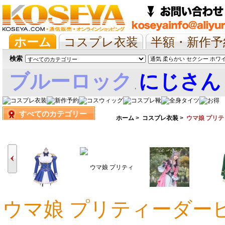
ホーム
コスプレ衣装
半額・新作予
抱き枕/布団/シーツ
ツイステ
ウマ
検索
ブルーロック
にじさん
,
すべてのカテゴリー
娘
ホーム
>
コスプレ衣装
>
ウマ娘 プリ
ウマ娘 プリティーダー
16,399円
20,866円