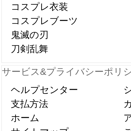
コスプレ衣装
[01-19
響で2024年2月5
コスプレブーツ
鬼滅の刃
日から工場生産
本日
刀剣乱舞
が一時停止いた
KOS
サービス&プライバシーポリ
します。 2月5日
プレ衣
ヘルプセンター
以後のご注文
新春感
支払方法
ホーム
は、2月25日か
字半