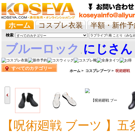
ホーム
コスプレ衣装
半額・新作予
抱き枕/布団/シーツ
ツイステ
ウマ
検索
ブルーロック
にじさん
,
すべてのカテゴリー
娘
ホーム
>
コスプレブーツ
>
呪術廻戦
【呪術廻戦 ブーツ 】五
9,976円
9,990円