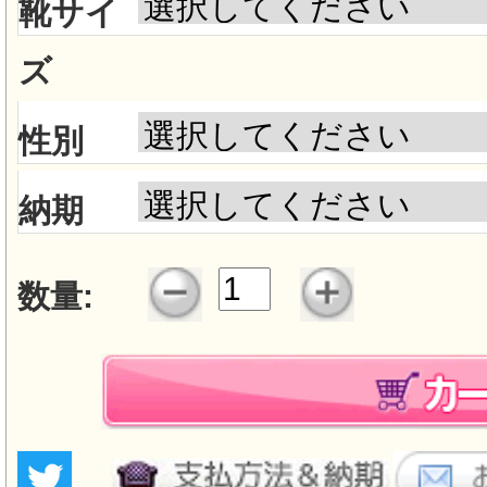
靴サイ
ズ
性別
納期
数量: