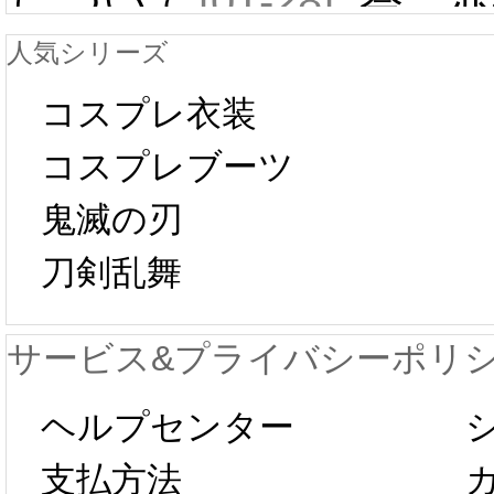
について
[01-28]
祭 赤
人気シリーズ
ール 
中国旧正月の影
コスプレ衣装
[01-19
響で2024年2月5
コスプレブーツ
鬼滅の刃
日から工場生産
本日
刀剣乱舞
が一時停止いた
KOS
サービス&プライバシーポリ
します。 2月5日
プレ衣
ヘルプセンター
以後のご注文
新春感
支払方法