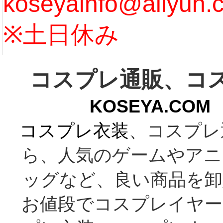
koseyainfo@aliyun.
う...
[m
※土日休み
コスプレ通販、コ
KOSEYA.C
コスプレ衣装
、コスプレ
ら、人気のゲームやアニ
ッグなど、良い商品を卸
お値段でコスプレイヤー