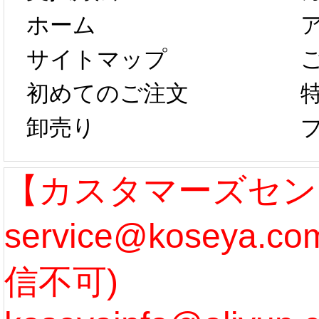
ホーム
は、2月25日か
字半
サイトマップ
らコスプレ制
第二弾
初めてのご注文
卸売り
作、発送予定と
たしま
なります。 ...
ル期間
【カスタマーズセン
service@koseya.
[more]
まで 
信不可)
ズ :