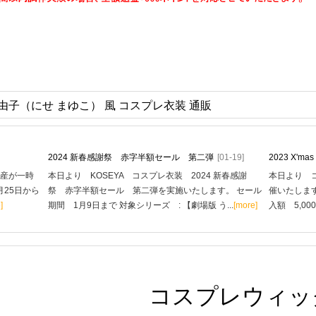
由子（にせ まゆこ） 風 コスプレ衣装 通販
2024 新春感謝祭 赤字半額セール 第二弾
[01-19]
2023 X'
生産が一時
本日より KOSEYA コスプレ衣装 2024 新春感謝
本日より コ
月25日から
祭 赤字半額セール 第二弾を実施いたします。 セール
催いたします
]
期間 1月9日まで 対象シリーズ : 【劇場版 う...
[more]
入額 5,00
コスプレウィッ