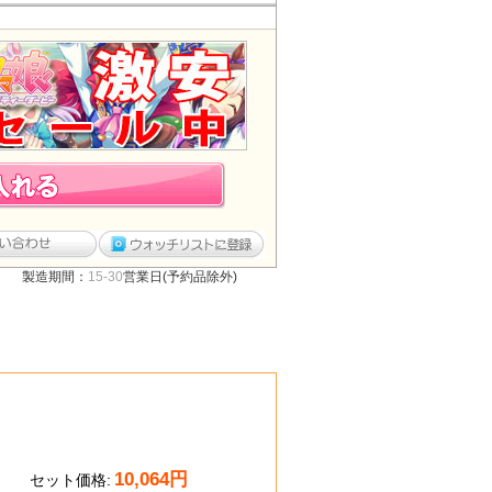
製造期間：
15-30
営業日(予約品除外)
10,064
円
セット価格: