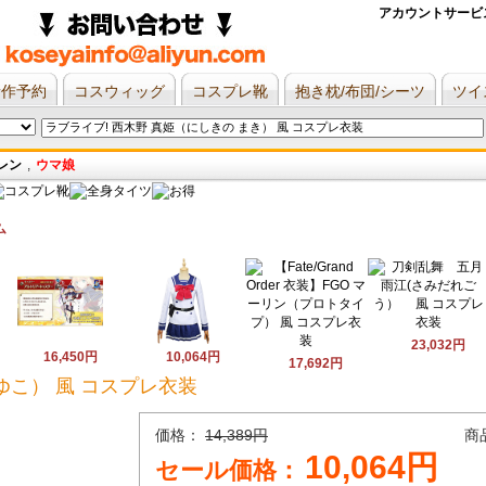
アカウントサービ
新作予約
コスウィッグ
コスプレ靴
抱き枕/布団/シーツ
ツイ
レン
,
ウマ娘
ム
23,032円
16,450円
10,064円
17,692円
ゆこ） 風 コスプレ衣装
価格：
14,389円
商
10,064円
セール価格：