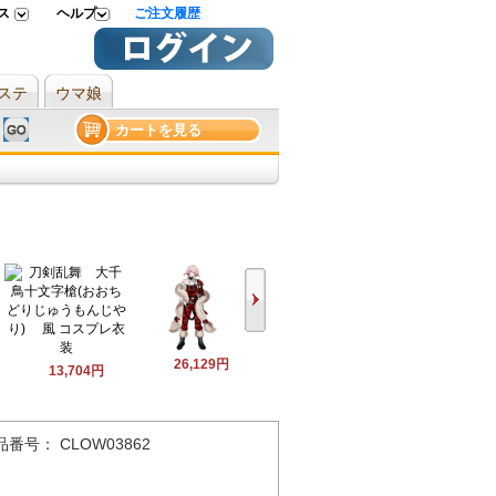
ス
ヘルプ
ご注文履歴
ステ
ウマ娘
カートを見る
26,129円
13,704円
品番号： CLOW03862