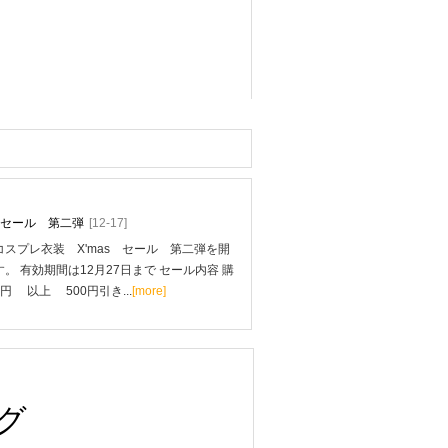
mas セール 第二弾
[12-17]
スプレ衣装 X'mas セール 第二弾を開
。 有効期間は12月27日まで セール内容 購
0円 以上 500円引き...
[more]
グ