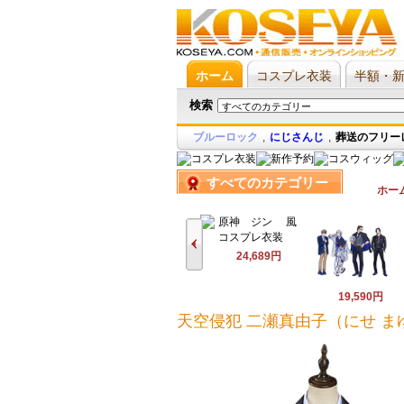
ホーム
コスプレ衣装
半額・
検索
ブルーロック
,
にじさんじ
,
葬送のフリー
すべてのカテゴリー
ホー
24,689円
19,590円
天空侵犯 二瀬真由子（にせ ま