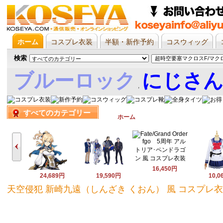
ホーム
コスプレ衣装
半額・新作予約
コスウィッグ
検索
ブルーロック
にじさ
,
すべてのカテゴリー
娘
ホーム
16,450円
24,689円
19,590円
10,0
天空侵犯 新崎九遠（しんざき くおん） 風 コスプレ