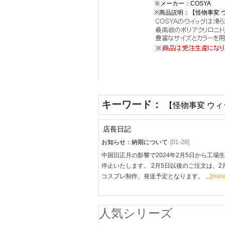
※メーカー：COSYA
※商品説明：【怪物事変 ウ
キーワード：
【怪物事変 ウィッ
店長日記
お知らせ：納期について
[01-28]
中国旧正月の影響で2024年2月5日から工場
停止いたします。 2月5日以後のご注文は、2
コスプレ制作、発送予定となります。 ...
[more
人気シリーズ