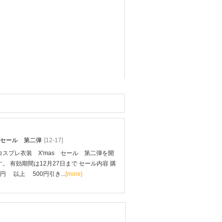
mas セール 第二弾
[12-17]
スプレ衣装 X'mas セール 第二弾を開
。 有効期間は12月27日まで セール内容 購
0円 以上 500円引き...
[more]