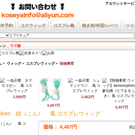
アカウントサービ
新作予約
コスウィッグ
コスプレ靴
抱き枕/布団/シーツ
ツイ
レン
,
ウマ娘
ム
>
ウィッグ
>
コスプレウィッグ
>
怪物事変
2,990円
3,462円
4,407円
4,407円
ojihen 紺（こん） 風 コスプレウィッグ
価格：
4,407円
商