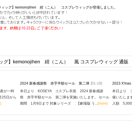
ィッグ】kemonojihen 紺（こん） コスプレウィッグが登場しました。
グ】kemonojihen 紺（こん） 風 コスプレウィッグ 通販
2024 新春感謝祭 赤字半額セール 第二弾
[01-19]
2023 X'
生産が一時
本日より KOSEYA コスプレ衣装 2024 新春感謝
本日より コ
月25日から
祭 赤字半額セール 第二弾を実施いたします。 セール
催いたします
]
期間 1月9日まで 対象シリーズ : 【劇場版 う...
[more]
入額 5,00