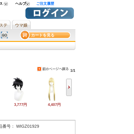
ス
ヘルプ
ご注文履歴
ステ
ウマ娘
カートを見る
1/1
3,777円
4,407円
品番号： WIGZ01929