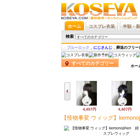
ホーム
コスプレ衣装
半額・
検索
ブルーロック
,
にじさんじ
,
葬送のフリー
すべてのカテゴリー
ホー
4,407円
4,407円
【怪物事変 ウィッグ】kemon