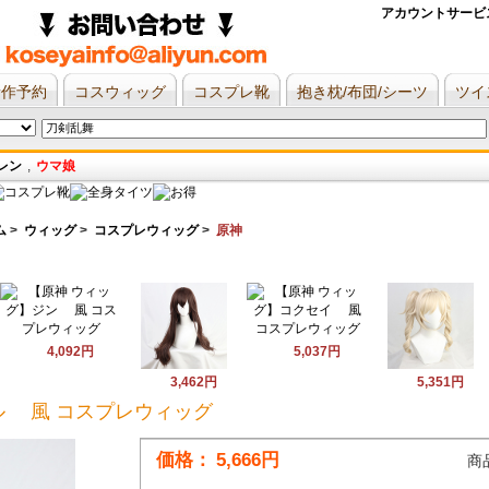
アカウントサービ
新作予約
コスウィッグ
コスプレ靴
抱き枕/布団/シーツ
ツイ
レン
,
ウマ娘
ム
>
ウィッグ
>
コスプレウィッグ
>
原神
4,092円
5,037円
3,462円
5,351円
ル 風 コスプレウィッグ
価格：
5,666円
商