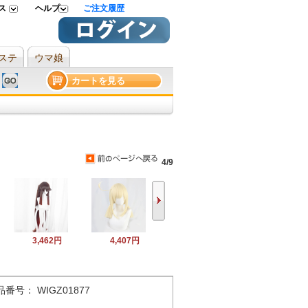
ス
ヘルプ
ご注文履歴
ステ
ウマ娘
カートを見る
4/9
3,462円
4,407円
品番号： WIGZ01877