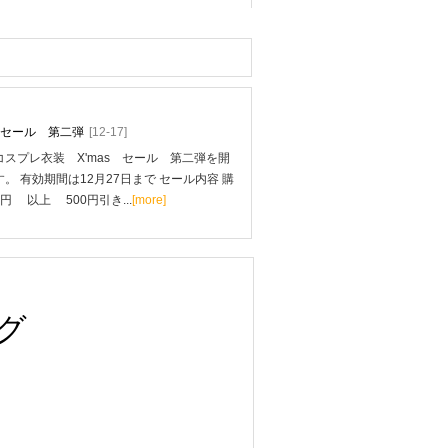
mas セール 第二弾
[12-17]
スプレ衣装 X'mas セール 第二弾を開
。 有効期間は12月27日まで セール内容 購
0円 以上 500円引き...
[more]
グ