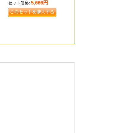
5,666
円
セット価格: