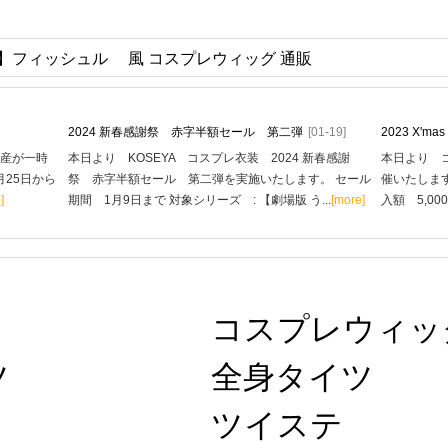
】フィッシュル 風 コスプレウィッグ 通販
2024 新春感謝祭 赤字半額セール 第二弾
[01-19]
2023 X'
生産が一時
本日より KOSEYA コスプレ衣装 2024 新春感謝
本日より コ
月25日から
祭 赤字半額セール 第二弾を実施いたします。 セール
催いたします
]
期間 1月9日まで 対象シリーズ : 【劇場版 う...
[more]
入額 5,00
コスプレウィッ
ツ
全身タイツ
ツイステ