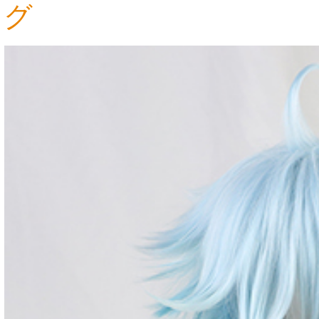
グ
4,722円