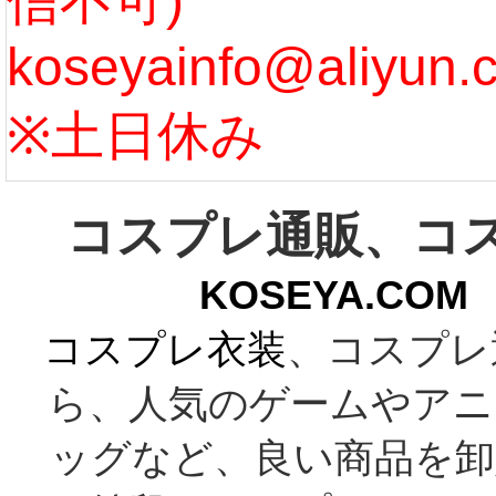
信不可)
ズ :
koseyainfo@aliyun.
う...
[m
※土日休み
コスプレ通販、コ
KOSEYA.C
コスプレ衣装
、コスプレ
ら、人気のゲームやアニ
ッグなど、良い商品を卸