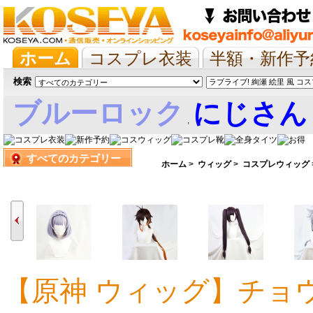
ホーム
コスプレ衣装
半額・新作予
抱き枕/布団/シーツ
ツイステ
ウマ
検索
ブルーロック
にじさん
,
すべてのカテゴリー
娘
ホーム
>
ウィッグ
>
コスプレウィッグ
【原神 ウィッグ】チョ
4,407円
5,037円
5,666円