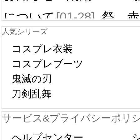
について
[01-28]
祭 赤
人気シリーズ
ール 
中国旧正月の影
コスプレ衣装
[01-19
響で2024年2月5
コスプレブーツ
鬼滅の刃
日から工場生産
本日
刀剣乱舞
が一時停止いた
KOS
サービス&プライバシーポリ
します。 2月5日
プレ衣
ヘルプセンター