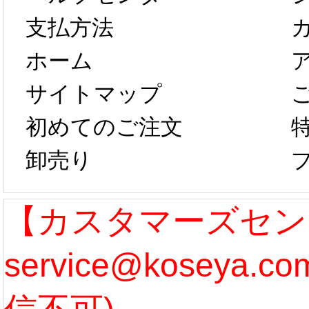
以後のご注文
新春感
支払方法
ホーム
は、2月25日か
字半
サイトマップ
らコスプレ制
第二弾
初めてのご注文
卸売り
作、発送予定と
たしま
なります。 ...
ル期間
【カスタマーズセン
service@koseya.
[more]
まで 