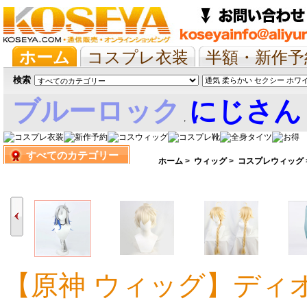
ホーム
コスプレ衣装
半額・新作予
抱き枕/布団/シーツ
ツイステ
ウマ
検索
ブルーロック
にじさん
,
すべてのカテゴリー
娘
ホーム
>
ウィッグ
>
コスプレウィッグ
【原神 ウィッグ】ディ
3,462円
5,037円
5,037円