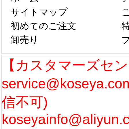
は、2月25日か
字半
サイトマップ
らコスプレ制
第二弾
初めてのご注文
卸売り
作、発送予定と
たしま
なります。 ...
ル期間
【カスタマーズセン
service@koseya.
[more]
まで 
信不可)
ズ :
koseyainfo@aliyun.
う...
[m