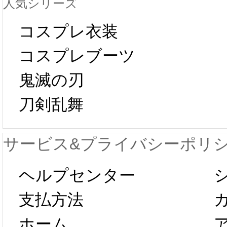
人気シリーズ
ール 
中国旧正月の影
コスプレ衣装
[01-19
響で2024年2月5
コスプレブーツ
鬼滅の刃
日から工場生産
本日
刀剣乱舞
が一時停止いた
KOS
サービス&プライバシーポリ
します。 2月5日
プレ衣
ヘルプセンター
以後のご注文
新春感
支払方法
ホーム