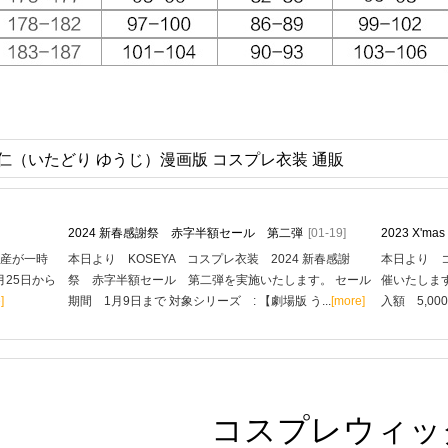
仁（いたどり ゆうじ）漫画版 コスプレ衣装 通販
2024 新春感謝祭 赤字半額セール 第二弾
[01-19]
2023 X'
生産が一時
本日より KOSEYA コスプレ衣装 2024 新春感謝
本日より コ
月25日から
祭 赤字半額セール 第二弾を実施いたします。 セール
催いたします
]
期間 1月9日まで 対象シリーズ : 【劇場版 う...
[more]
入額 5,00
コスプレウィッ