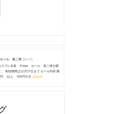
mas セール 第二弾
[12-17]
スプレ衣装 X'mas セール 第二弾を開
。 有効期間は12月27日まで セール内容 購
0円 以上 500円引き...
[more]
グ