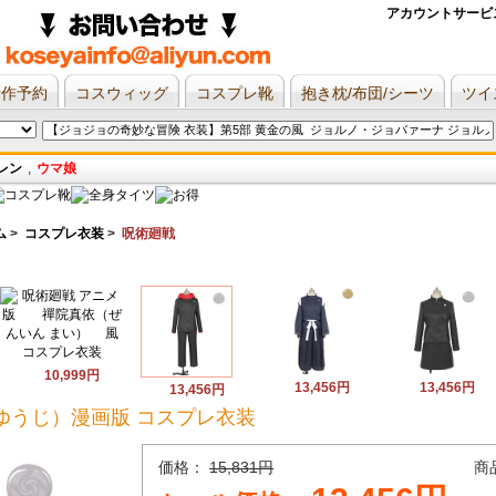
アカウントサービ
新作予約
コスウィッグ
コスプレ靴
抱き枕/布団/シーツ
ツイ
レン
,
ウマ娘
ム
>
コスプレ衣装
>
呪術廻戦
10,999円
13,456円
13,456円
13,456円
ゆうじ）漫画版 コスプレ衣装
価格：
15,831円
商