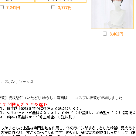
7,241円
3,777円
3,462円
カ、ズボン、ソックス
 衣装】虎杖悠仁（いたどり ゆうじ）漫画版 コスプレ衣装が登場しました。