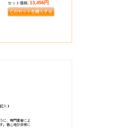
13,456
円
セット価格:
7,241円