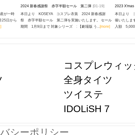
2024 新春感謝祭 赤字半額セール 第二弾
[01-19]
2023 X'
生産が一時
本日より KOSEYA コスプレ衣装 2024 新春感謝
本日より コ
月25日から
祭 赤字半額セール 第二弾を実施いたします。 セール
催いたします
]
期間 1月9日まで 対象シリーズ : 【劇場版 う...
[more]
入額 5,00
コスプレウィッ
ツ
全身タイツ
ツイステ
IDOLiSH 7
イバシーポリシー