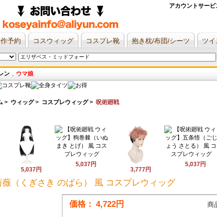
アカウントサービ
新作予約
コスウィッグ
コスプレ靴
抱き枕/布団/シーツ
ツイ
レン
,
ウマ娘
ム
>
ウィッグ
>
コスプレウィッグ
>
呪術廻戦
5,037円
5,037円
5,037円
3,777円
薇（くぎさき のばら） 風 コスプレウィッグ
価格：
4,722円
商