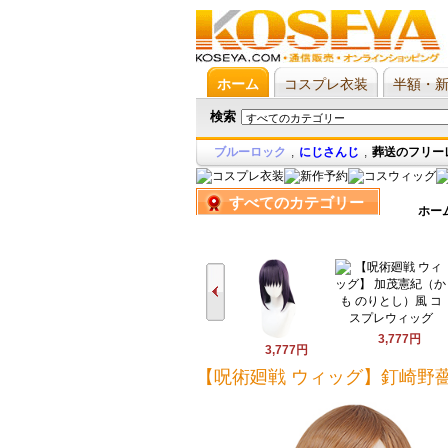
ホーム
コスプレ衣装
半額・
検索
ブルーロック
,
にじさんじ
,
葬送のフリー
すべてのカテゴリー
ホー
3,777円
3,777円
【呪術廻戦 ウィッグ】釘崎野薔