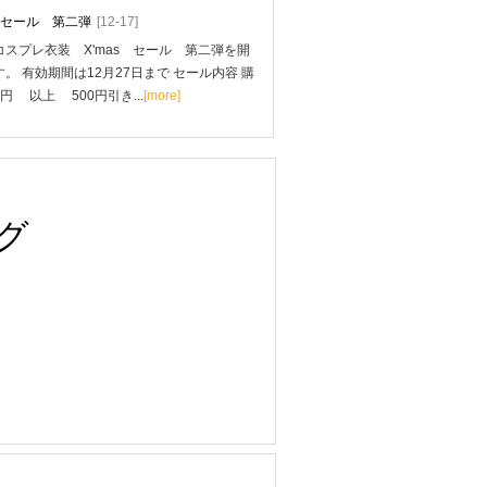
mas セール 第二弾
[12-17]
スプレ衣装 X'mas セール 第二弾を開
。 有効期間は12月27日まで セール内容 購
0円 以上 500円引き...
[more]
グ