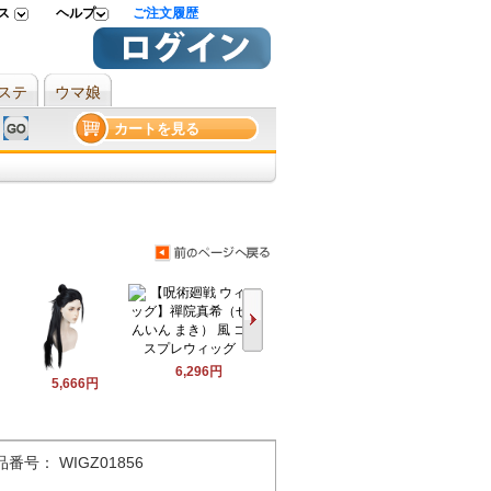
ス
ヘルプ
ご注文履歴
ステ
ウマ娘
カートを見る
6,296円
5,666円
品番号： WIGZ01856