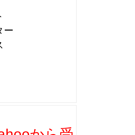
ト
ター
ス
、Yahooから受