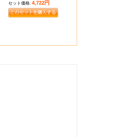
4,722
円
セット価格: