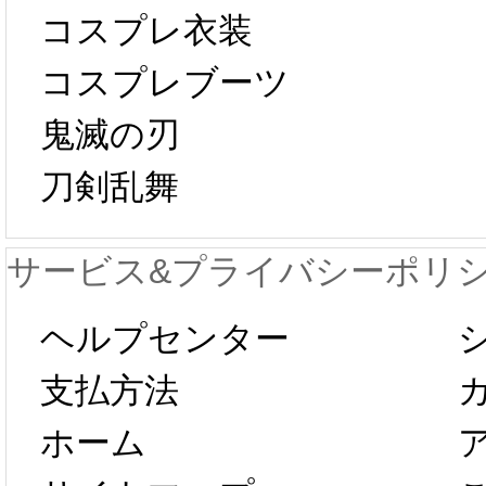
中国旧正月の影
コスプレ衣装
[01-19
響で2024年2月5
コスプレブーツ
鬼滅の刃
日から工場生産
本日
刀剣乱舞
が一時停止いた
KOS
サービス&プライバシーポリ
します。 2月5日
プレ衣
ヘルプセンター
以後のご注文
新春感
支払方法
ホーム
は、2月25日か
字半