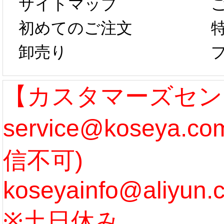
サイトマップ
らコスプレ制
第二弾
初めてのご注文
卸売り
作、発送予定と
たしま
なります。 ...
ル期間
【カスタマーズセン
service@koseya.
[more]
まで 
信不可)
ズ :
koseyainfo@aliyun.
う...
[m
※土日休み