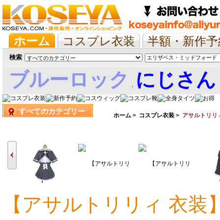
ホーム
コスプレ衣装
半額・新作予
抱き枕/布団/シーツ
ツイステ
ウマ
検索
ブルーロック
にじさん
,
すべてのカテゴリー
娘
ホーム
>
コスプレ衣装
>
アサルトリリィ
【アサルトリリィ 衣装
15,288円