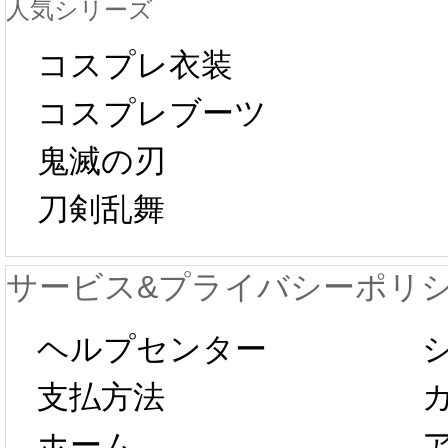
人気シリーズ
ール 
中国旧正月の影
コスプレ衣装
[01-19
響で2024年2月5
コスプレブーツ
鬼滅の刃
日から工場生産
本日
刀剣乱舞
が一時停止いた
KOS
サービス&プライバシーポリ
します。 2月5日
プレ衣
ヘルプセンター
以後のご注文
新春感
支払方法
ホーム