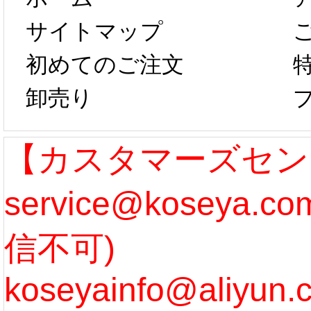
は、2月25日か
字半
サイトマップ
らコスプレ制
第二弾
初めてのご注文
卸売り
作、発送予定と
たしま
なります。 ...
ル期間
【カスタマーズセン
service@koseya.
[more]
まで 
信不可)
ズ :
koseyainfo@aliyun.
う...
[m