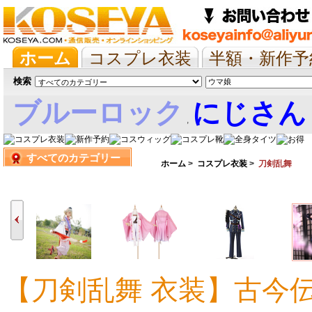
ホーム
コスプレ衣装
半額・新作予
抱き枕/布団/シーツ
ツイステ
ウマ
検索
ブルーロック
にじさん
,
すべてのカテゴリー
娘
ホーム
>
コスプレ衣装
>
刀剣乱舞
【刀剣乱舞 衣装】古今
37,047円
23,316円
34,301円