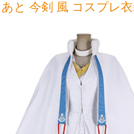
あと 今剣 風 コスプレ