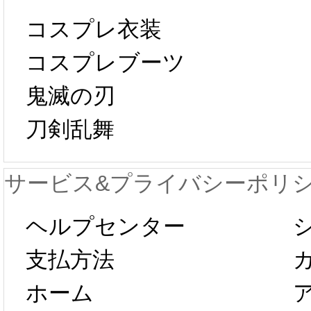
ール 
中国旧正月の影
コスプレ衣装
[01-19
響で2024年2月5
コスプレブーツ
鬼滅の刃
日から工場生産
本日
刀剣乱舞
が一時停止いた
KOS
サービス&プライバシーポリ
します。 2月5日
プレ衣
ヘルプセンター
以後のご注文
新春感
支払方法
ホーム
は、2月25日か
字半