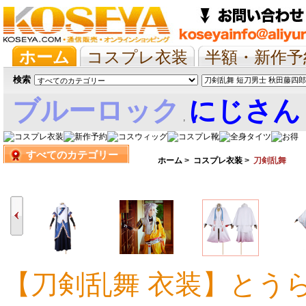
ホーム
コスプレ衣装
半額・新作予
抱き枕/布団/シーツ
ツイステ
ウマ
検索
ブルーロック
にじさん
,
すべてのカテゴリー
娘
ホーム
>
コスプレ衣装
>
刀剣乱舞
【刀剣乱舞 衣装】とう
37,047円
23,316円
34,301円