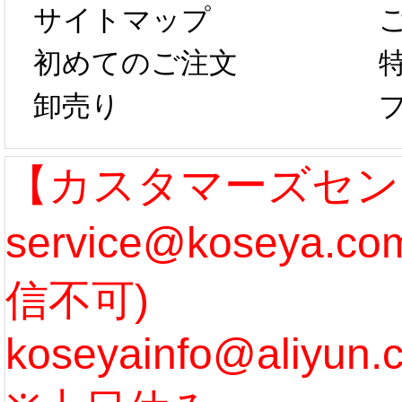
サイトマップ
らコスプレ制
第二弾
初めてのご注文
卸売り
作、発送予定と
たしま
なります。 ...
ル期間
【カスタマーズセン
service@koseya.
[more]
まで 
信不可)
ズ :
koseyainfo@aliyun.
う...
[m